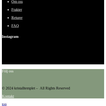
Om oss
Frakter
Returer
FAQ
Instagram
This error message is only visible to WordPress admins
Error: No feed found.
Please go to the Instagram Feed settings page to create a feed.
Följ oss
© 2024 kristalltemplet – All Rights Reserved
Kontakt
top