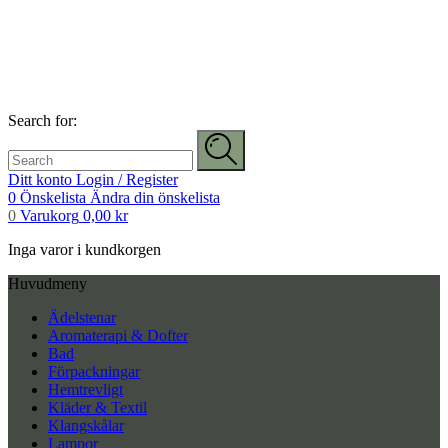
Search for:
Ditt konto
Login / Register
0
Önskelista
Ändra din önskelista
0
Varukorg
0,00
kr
Inga varor i kundkorgen
Huvudmeny
Ädelstenar
Aromaterapi & Dofter
Bad
Förpackningar
Hemtrevligt
Kläder & Textil
Klangskålar
Lampor