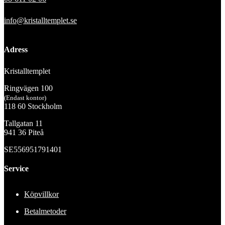
info@kristalltemplet.se
Adress
Kristalltemplet
Ringvägen 100
(Endast kontor)
118 60 Stockholm
Tallgatan 11
941 36 Piteå
SE556951791401
Service
Köpvillkor
Betalmetoder