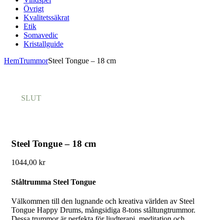
Övrigt
Kvalitetssäkrat
Etik
Somavedic
Kristallguide
Hem
Trummor
Steel Tongue – 18 cm
SLUT
Steel Tongue – 18 cm
1044,00
kr
Ståltrumma Steel Tongue
Välkommen till den lugnande och kreativa världen av Steel
Tongue Happy Drums, mångsidiga 8-tons ståltungtrummor.
Dessa trummor är perfekta för ljudterapi, meditation och