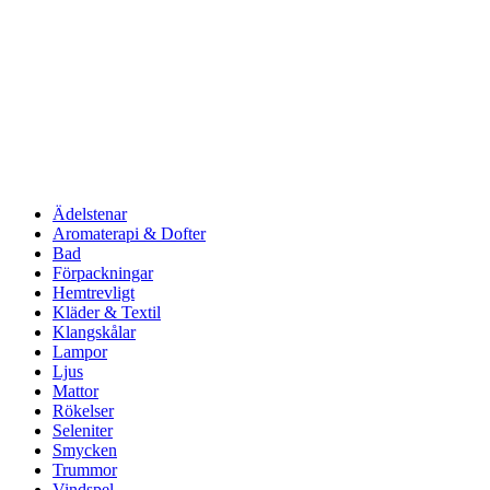
Ädelstenar
Aromaterapi & Dofter
Bad
Förpackningar
Hemtrevligt
Kläder & Textil
Klangskålar
Lampor
Ljus
Mattor
Rökelser
Seleniter
Smycken
Trummor
Vindspel