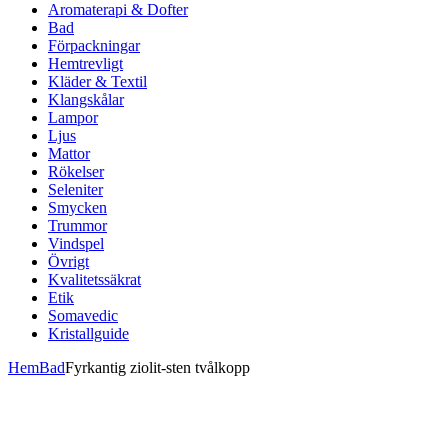
Aromaterapi & Dofter
Bad
Förpackningar
Hemtrevligt
Kläder & Textil
Klangskålar
Lampor
Ljus
Mattor
Rökelser
Seleniter
Smycken
Trummor
Vindspel
Övrigt
Kvalitetssäkrat
Etik
Somavedic
Kristallguide
Hem
Bad
Fyrkantig ziolit-sten tvålkopp