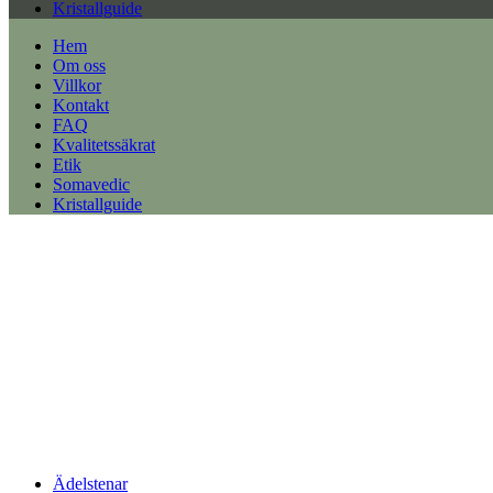
Kristallguide
Hem
Om oss
Villkor
Kontakt
FAQ
Kvalitetssäkrat
Etik
Somavedic
Kristallguide
Ädelstenar