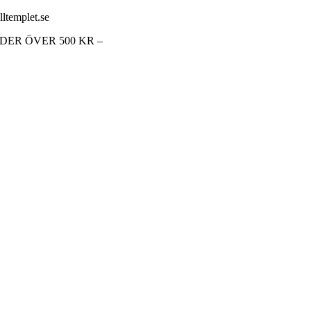
lltemplet.se
RDER ÖVER 500 KR –