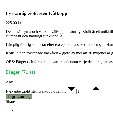
Fyrkantig ziolit-sten tvålkopp
225,00
kr
Denna sällsynta och vackra tvålkopp – naturlig Ziolit är ett unikt till
stilrena ut och naturligt funktionella.
Lämplig för dig som letar efter exceptionella saker med en själ. Han
Kolla in den förstenade träskålen – gjord av mer än 20 miljoner år 
OBS: Färger och former kan variera eftersom varje del har gjorts av
I lager (71 st)
Antal
Fyrkantig ziolit-sten tvålkopp quantity
Lägg i varukorg
Share