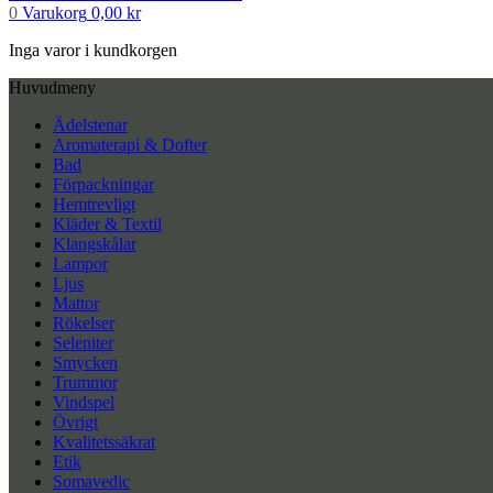
0
Varukorg
0,00
kr
Inga varor i kundkorgen
Huvudmeny
Ädelstenar
Aromaterapi & Dofter
Bad
Förpackningar
Hemtrevligt
Kläder & Textil
Klangskålar
Lampor
Ljus
Mattor
Rökelser
Seleniter
Smycken
Trummor
Vindspel
Övrigt
Kvalitetssäkrat
Etik
Somavedic