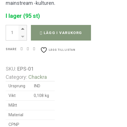
mainstream -kulturen.
I lager (95 st)
Runda Chakra stenar 1 set quantity
LÄGG I VARUKORG
SHARE
LÄGG TILL LISTAN
SKU:
EPS-01
Category:
Chackra
Ursprung
IND
Vikt
0,108 kg
Mått
Material
CPNP