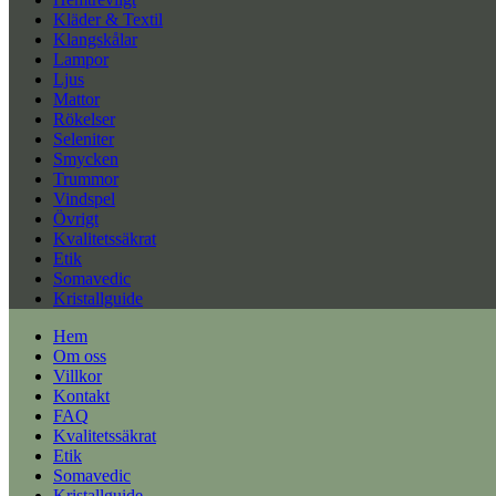
Kläder & Textil
Klangskålar
Lampor
Ljus
Mattor
Rökelser
Seleniter
Smycken
Trummor
Vindspel
Övrigt
Kvalitetssäkrat
Etik
Somavedic
Kristallguide
Hem
Om oss
Villkor
Kontakt
FAQ
Kvalitetssäkrat
Etik
Somavedic
Kristallguide