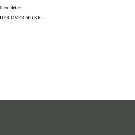
lltemplet.se
RDER ÖVER 500 KR –