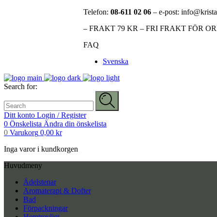
Telefon:
08-611 02 06
– e-post: info@krista
– FRAKT 79 KR – FRI FRAKT FÖR O
FAQ
Svenska
Search for:
Ditt konto
Login / Register
0
Önskelista
Ändra din önskelista
0
Varukorg
0,00
kr
Inga varor i kundkorgen
Huvudmeny
Ädelstenar
Aromaterapi & Dofter
Bad
Förpackningar
Hemtrevligt