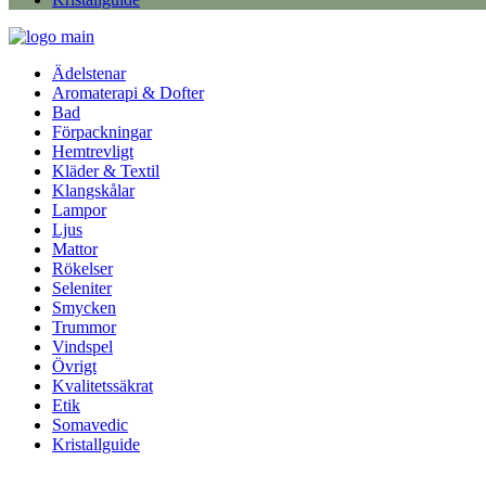
Ädelstenar
Aromaterapi & Dofter
Bad
Förpackningar
Hemtrevligt
Kläder & Textil
Klangskålar
Lampor
Ljus
Mattor
Rökelser
Seleniter
Smycken
Trummor
Vindspel
Övrigt
Kvalitetssäkrat
Etik
Somavedic
Kristallguide