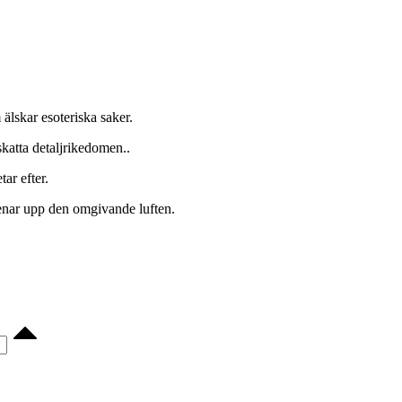
älskar esoteriska saker.
skatta detaljrikedomen..
ar efter.
 renar upp den omgivande luften.