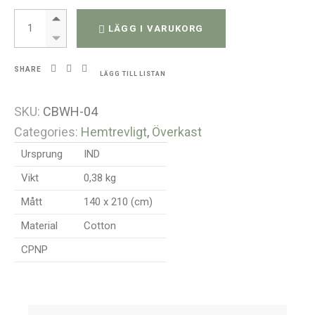
Enkelsidigt överkast / vägghängning - 130 cm x 200 cm quantity
LÄGG I VARUKORG
SHARE
LÄGG TILL LISTAN
SKU:
CBWH-04
Categories:
Hemtrevligt
,
Överkast
Ursprung
IND
Vikt
0,38 kg
Mått
140 x 210 (cm)
Material
Cotton
CPNP