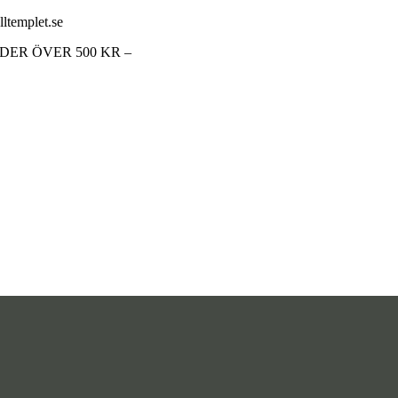
lltemplet.se
RDER ÖVER 500 KR –