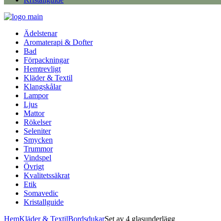
Ädelstenar
Aromaterapi & Dofter
Bad
Förpackningar
Hemtrevligt
Kläder & Textil
Klangskålar
Lampor
Ljus
Mattor
Rökelser
Seleniter
Smycken
Trummor
Vindspel
Övrigt
Kvalitetssäkrat
Etik
Somavedic
Kristallguide
Hem
Kläder & Textil
Bordsdukar
Set av 4 glasunderlägg