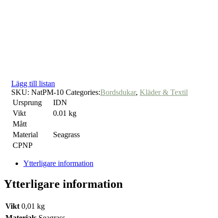
Lägg till listan
SKU:
NatPM-10
Categories:
Bordsdukar
,
Kläder & Textil
Ursprung
IDN
Vikt
0.01 kg
Mått
Material
Seagrass
CPNP
Ytterligare information
Ytterligare information
Vikt
0,01 kg
Materials
Seagrass