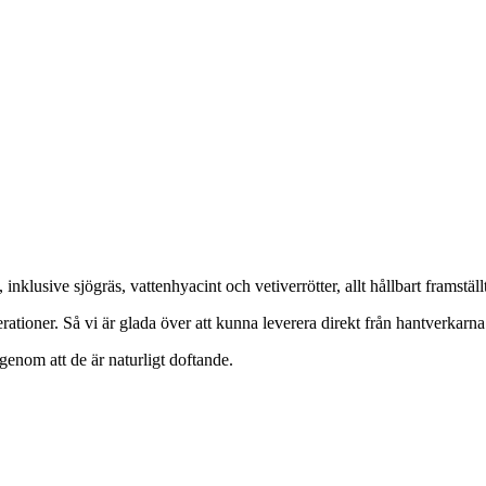
 inklusive sjögräs, vattenhyacint och vetiverrötter, allt hållbart framstä
ationer. Så vi är glada över att kunna leverera direkt från hantverkarna t
 genom att de är naturligt doftande.