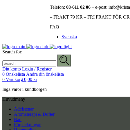
Telefon:
08-611 02 06
– e-post: info@krista
– FRAKT 79 KR – FRI FRAKT FÖR O
FAQ
Svenska
Search for:
Ditt konto
Login / Register
0
Önskelista
Ändra din önskelista
0
Varukorg
0,00
kr
Inga varor i kundkorgen
Huvudmeny
Ädelstenar
Aromaterapi & Dofter
Bad
Förpackningar
Hemtrevligt