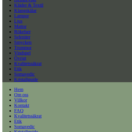
Kläder & Textil
Klangskålar
Lampor
Ljus
Mattor
Rökelser
Seleniter
Smycken
Trummor
Vindspel
Övrigt
Kvalitetssäkrat
Etik
Somavedic
Kristallguide
Hem
Om oss
Villkor
Kontakt
FAQ
Kvalitetssäkrat
Etik
Somavedic
Kristallguide