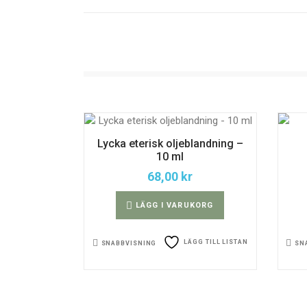
Lycka eterisk oljeblandning –
10 ml
68,00
kr
LÄGG I VARUKORG
LÄGG TILL LISTAN
SNABBVISNING
SN