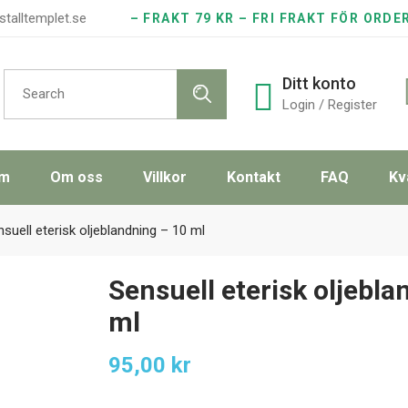
stalltemplet.se
– FRAKT 79 KR – FRI FRAKT FÖR ORDE
Search
Ditt konto
for:
Login / Register
m
Om oss
Villkor
Kontakt
FAQ
Kv
suell eterisk oljeblandning – 10 ml
Sensuell eterisk oljebla
ml
95,00
kr