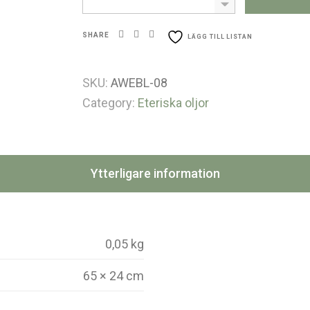
SHARE
LÄGG TILL LISTAN
SKU:
AWEBL-08
Category:
Eteriska oljor
Ytterligare information
0,05 kg
65 × 24 cm