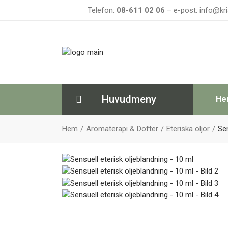
Telefon:
08-611 02 06
– e-post: info@kri
Huvudmeny
He
Hem
Aromaterapi & Dofter
Eteriska oljor
Sen