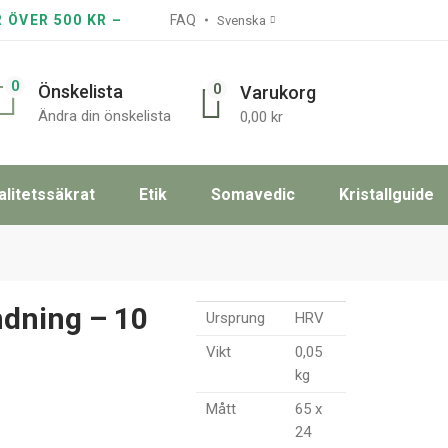
R ÖVER 500 KR –
FAQ
Svenska
0
0
Önskelista
Varukorg
Ändra din önskelista
0,00
kr
alitetssäkrat
Etik
Somavedic
Kristallguide
ndning – 10
Ursprung
HRV
Vikt
0,05
kg
Mått
65 x
24