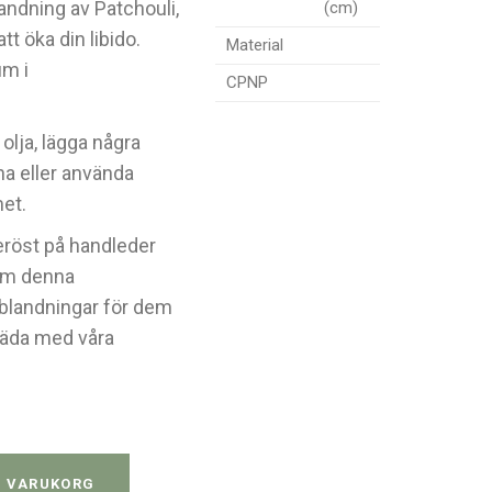
landning av Patchouli,
(cm)
tt öka din libido.
Material
um i
CPNP
olja, lägga några
rna eller använda
met.
eröst på handleder
som denna
jeblandningar för dem
päda med våra
ng - 10 ml quantity
I VARUKORG