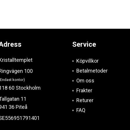
Adress
Service
Kristalltemplet
Köpvillkor
Betalmetoder
Ringvägen 100
(Endast kontor)
Om oss
118 60 Stockholm
Frakter
Tallgatan 11
Returer
941 36 Piteå
FAQ
SE556951791401