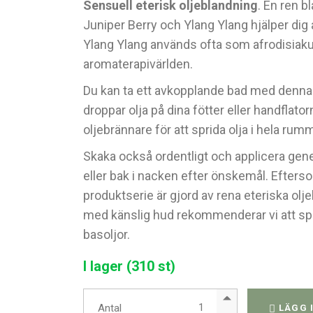
Sensuell eterisk oljeblandning
. En ren b
Juniper Berry och Ylang Ylang hjälper dig a
Ylang Ylang används ofta som afrodisiak
aromaterapivärlden.
Du kan ta ett avkopplande bad med denna 
droppar olja på dina fötter eller handflato
oljebrännare för att sprida olja i hela rum
Skaka också ordentligt och applicera gen
eller bak i nacken efter önskemål. Efter
produktserie är gjord av rena eteriska ol
med känslig hud rekommenderar vi att s
basoljor.
I lager (310 st)
Sensuell eterisk oljeblandni
Antal
LÄGG 