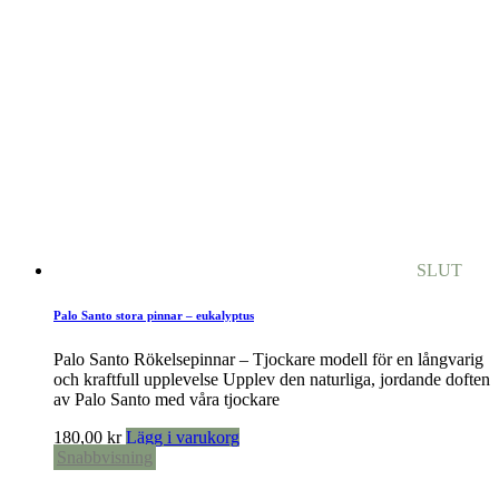
SLUT
Palo Santo stora pinnar – eukalyptus
Palo Santo Rökelsepinnar – Tjockare modell för en långvarig
och kraftfull upplevelse Upplev den naturliga, jordande doften
av Palo Santo med våra tjockare
180,00
kr
Lägg i varukorg
Snabbvisning