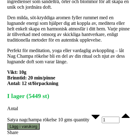
ingredienser som sandelträ, örter och blommor för att skapa en
unik och jordnära doft.
Den milda, söt-kryddiga aromen fyller rummet med en
lugnande energi som hjälper dig att koppla av, meditera eller
helt enkelt skapa en harmonisk atmosfär i ditt hem. Varje pinne
är tillverkad med omsorg av skickliga hantverkare, enligt
traditionella metoder för en autentisk upplevelse.
Perfekt för meditation, yoga eller vardaglig avkoppling – låt
Nag Champa rökelse bli en del av din ritual och njut av dess
lugnande doft som varar länge.
Vikt: 10g
Brinntid: 20 min/pinne
Antal: 12 st/förpackning
I lager (5449 st)
Antal
Satya nagchampa rökelse 10 gms quantity
Lägg i varukorg
Share