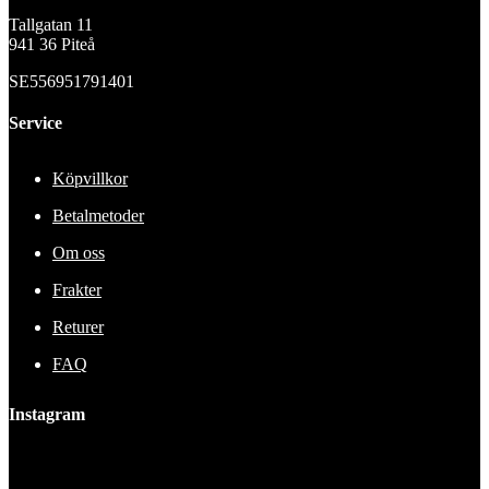
Tallgatan 11
941 36 Piteå
SE556951791401
Service
Köpvillkor
Betalmetoder
Om oss
Frakter
Returer
FAQ
Instagram
This error message is only visible to WordPress admins