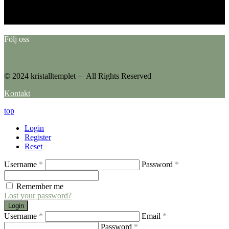
Error: No feed found.
Please go to the Instagram Feed settings page to create a feed.
Följ oss
© 2024 kristalltemplet – All Rights Reserved
Kontakt
top
Login
Register
Reset
Username
*
Password
*
Remember me
Lost your password?
Login
Username
*
Email
*
Password
*