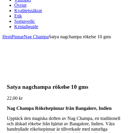
Övrigt
Kvalitetssäkrat
Etik
Somavedic
Kristallguide
Hem
Pinnar
Nag Champa
Satya nagchampa rökelse 10 gms
Satya nagchampa rökelse 10 gms
22,00
kr
Nag Champa Rökelsepinnar från Bangalore, Indien
Upptäck den magiska doften av Nag Champa, en traditionell
och älskad rökelse från hjärtat av Bangalore, Indien. Våra
handrullade rökelsepinnar är tillverkade med naturliga