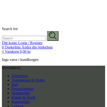
Search for:
Ditt konto
Login / Register
0
Önskelista
Ändra din önskelista
0
Varukorg
0,00
kr
Inga varor i kundkorgen
Huvudmeny
Ädelstenar
Aromaterapi & Dofter
Bad
Förpackningar
Hemtrevligt
Kläder & Textil
Klangskålar
Lampor