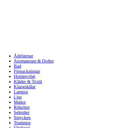
Ädelstenar
Aromaterapi & Dofter
Bad
Förpackningar
Hemtrevligt
Kläder & Textil
Klangskålar
Lampor
Ljus
Mattor
Rökelser
Seleniter
Smycken
Trummor
Vindspel