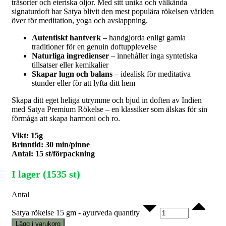
träsorter och eteriska oljor. Med sitt unika och välkända
signaturdoft har Satya blivit den mest populära rökelsen världen
över för meditation, yoga och avslappning.
Autentiskt hantverk
– handgjorda enligt gamla
traditioner för en genuin doftupplevelse
Naturliga ingredienser
– innehåller inga syntetiska
tillsatser eller kemikalier
Skapar lugn och balans
– idealisk för meditativa
stunder eller för att lyfta ditt hem
Skapa ditt eget heliga utrymme och bjud in doften av Indien
med Satya Premium Rökelse – en klassiker som älskas för sin
förmåga att skapa harmoni och ro.
Vikt: 15g
Brinntid: 30 min/pinne
Antal: 15 st/förpackning
I lager (1535 st)
Antal
Satya rökelse 15 gm - ayurveda quantity
Lägg i varukorg