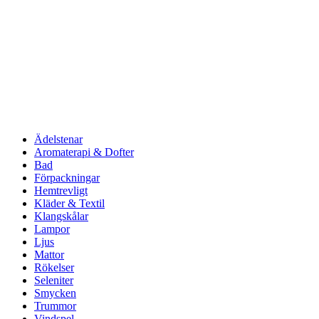
Ädelstenar
Aromaterapi & Dofter
Bad
Förpackningar
Hemtrevligt
Kläder & Textil
Klangskålar
Lampor
Ljus
Mattor
Rökelser
Seleniter
Smycken
Trummor
Vindspel