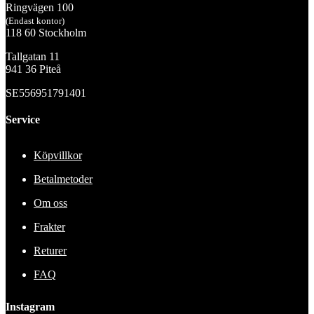
Ringvägen 100
(Endast kontor)
118 60 Stockholm
Tallgatan 11
941 36 Piteå
SE556951791401
Service
Köpvillkor
Betalmetoder
Om oss
Frakter
Returer
FAQ
Instagram