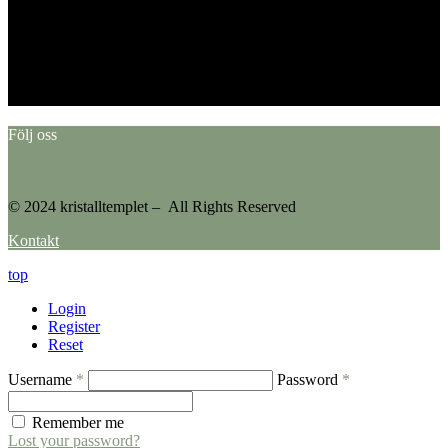
This error message is only visible to WordPress admins
Error: No feed found.
Please go to the Instagram Feed settings page to create a feed.
Följ oss
© 2024 kristalltemplet – All Rights Reserved
Kontakt
top
Login
Register
Reset
Username
*
Password
*
Remember me
Lost your password?