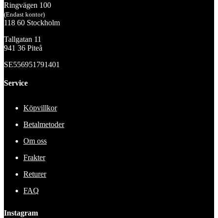
Ringvägen 100
(Endast kontor)
118 60 Stockholm
Tallgatan 11
941 36 Piteå
SE556951791401
Service
Köpvillkor
Betalmetoder
Om oss
Frakter
Returer
FAQ
Instagram