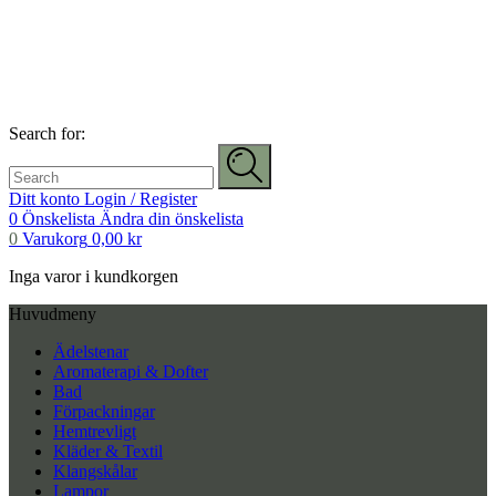
Search for:
Ditt konto
Login / Register
0
Önskelista
Ändra din önskelista
0
Varukorg
0,00
kr
Inga varor i kundkorgen
Huvudmeny
Ädelstenar
Aromaterapi & Dofter
Bad
Förpackningar
Hemtrevligt
Kläder & Textil
Klangskålar
Lampor