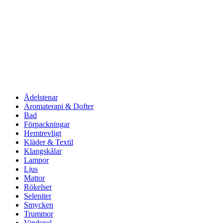
Ädelstenar
Aromaterapi & Dofter
Bad
Förpackningar
Hemtrevligt
Kläder & Textil
Klangskålar
Lampor
Ljus
Mattor
Rökelser
Seleniter
Smycken
Trummor
Vindspel