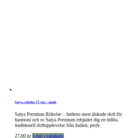
Satya rökelse 15 gm – musk
Satya Premium Rökelse – Indiens mest älskade doft för
harmoni och ro Satya Premium erbjuder dig en tidlös,
traditionell doftupplevelse från Indien, perfe
27,00
kr
Lägg i varukorg