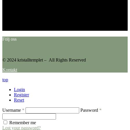
This error message is only visible to WordPress admins
Error: No feed found.
Please go to the Instagram Feed settings page to create a feed.
Följ oss
© 2024 kristalltemplet – All Rights Reserved
Kontakt
top
Login
Register
Reset
Username
*
Password
*
Remember me
Lost your password?