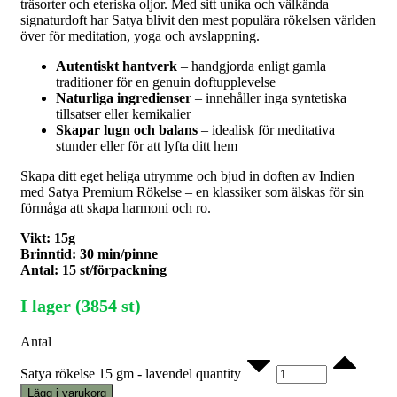
träsorter och eteriska oljor. Med sitt unika och välkända
signaturdoft har Satya blivit den mest populära rökelsen världen
över för meditation, yoga och avslappning.
Autentiskt hantverk
– handgjorda enligt gamla
traditioner för en genuin doftupplevelse
Naturliga ingredienser
– innehåller inga syntetiska
tillsatser eller kemikalier
Skapar lugn och balans
– idealisk för meditativa
stunder eller för att lyfta ditt hem
Skapa ditt eget heliga utrymme och bjud in doften av Indien
med Satya Premium Rökelse – en klassiker som älskas för sin
förmåga att skapa harmoni och ro.
Vikt: 15g
Brinntid: 30 min/pinne
Antal: 15 st/förpackning
I lager (3854 st)
Antal
Satya rökelse 15 gm - lavendel quantity
Lägg i varukorg