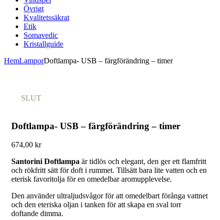
Övrigt
Kvalitetssäkrat
Etik
Somavedic
Kristallguide
Hem
Lampor
Doftlampa- USB – färgförändring – timer
SLUT
Doftlampa- USB – färgförändring – timer
674,00
kr
Santorini Doftlampa
är tidlös och elegant, den ger ett flamfritt
och rökfritt sätt för doft i rummet. Tillsätt bara lite vatten och en
eterisk favoritolja för en omedelbar aromupplevelse.
Den använder ultraljudsvågor för att omedelbart förånga vattnet
och den eteriska oljan i tanken för att skapa en sval torr
doftande dimma.