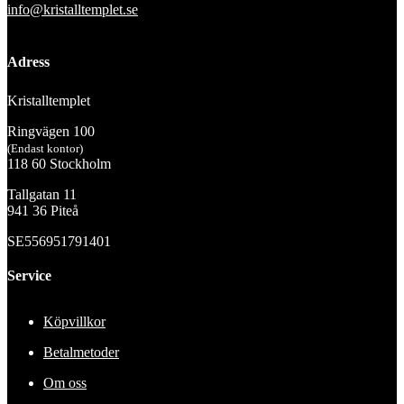
info@kristalltemplet.se
Adress
Kristalltemplet
Ringvägen 100
(Endast kontor)
118 60 Stockholm
Tallgatan 11
941 36 Piteå
SE556951791401
Service
Köpvillkor
Betalmetoder
Om oss