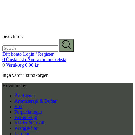
Search for:
Ditt konto
Login / Register
0
Önskelista
Ändra din önskelista
0
Varukorg
0,00
kr
Inga varor i kundkorgen
Huvudmeny
Ädelstenar
Aromaterapi & Dofter
Bad
Förpackningar
Hemtrevligt
Kläder & Textil
Klangskålar
Lampor