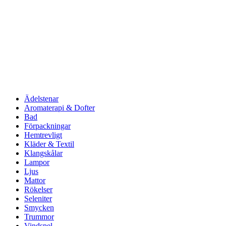
Ädelstenar
Aromaterapi & Dofter
Bad
Förpackningar
Hemtrevligt
Kläder & Textil
Klangskålar
Lampor
Ljus
Mattor
Rökelser
Seleniter
Smycken
Trummor
Vindspel