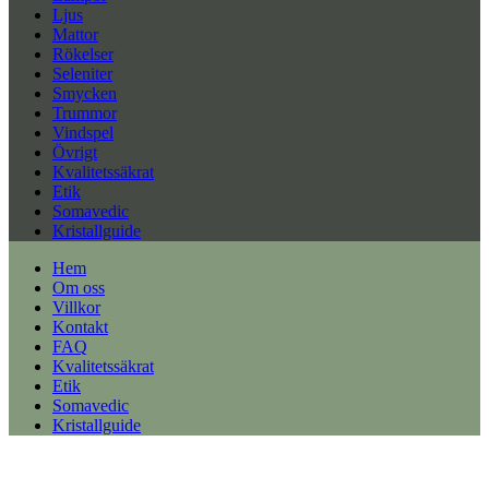
Ljus
Mattor
Rökelser
Seleniter
Smycken
Trummor
Vindspel
Övrigt
Kvalitetssäkrat
Etik
Somavedic
Kristallguide
Hem
Om oss
Villkor
Kontakt
FAQ
Kvalitetssäkrat
Etik
Somavedic
Kristallguide