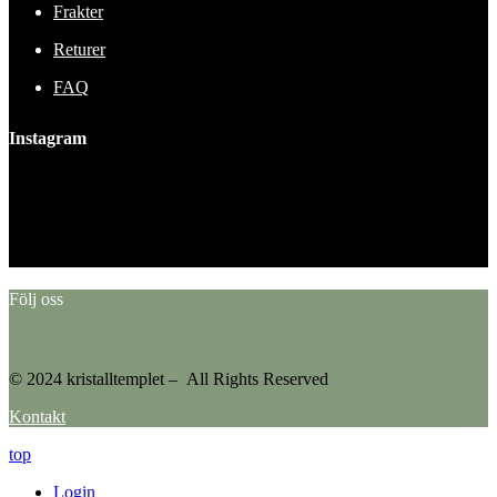
Frakter
Returer
FAQ
Instagram
This error message is only visible to WordPress admins
Error: No feed found.
Please go to the Instagram Feed settings page to create a feed.
Följ oss
© 2024 kristalltemplet – All Rights Reserved
Kontakt
top
Login