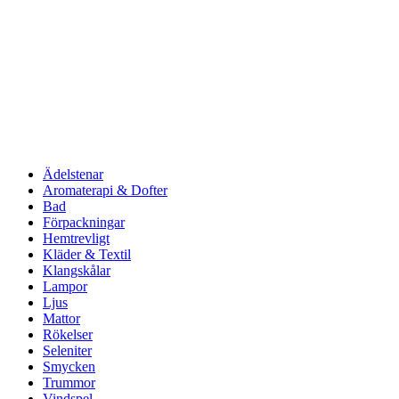
Ädelstenar
Aromaterapi & Dofter
Bad
Förpackningar
Hemtrevligt
Kläder & Textil
Klangskålar
Lampor
Ljus
Mattor
Rökelser
Seleniter
Smycken
Trummor
Vindspel