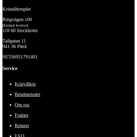
Kristalltemplet
Ringvägen 100
(Endast kontor)
118 60 Stockholm
Tallgatan 11
941 36 Piteå
SE556951791401
Service
Köpvillkor
Betalmetoder
Om oss
Frakter
Returer
FAQ