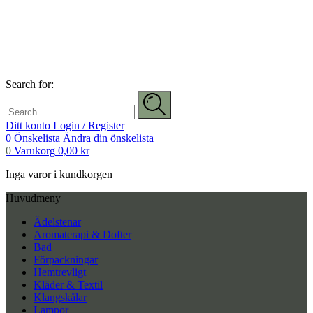
Search for:
Ditt konto
Login / Register
0
Önskelista
Ändra din önskelista
0
Varukorg
0,00
kr
Inga varor i kundkorgen
Huvudmeny
Ädelstenar
Aromaterapi & Dofter
Bad
Förpackningar
Hemtrevligt
Kläder & Textil
Klangskålar
Lampor