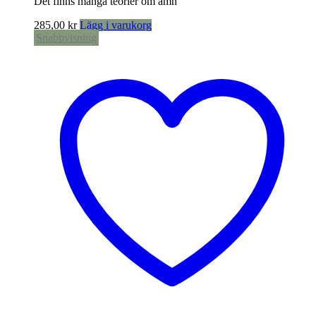
Det finns många teorier om ämn
285,00
kr
Lägg i varukorg
Snabbvisning