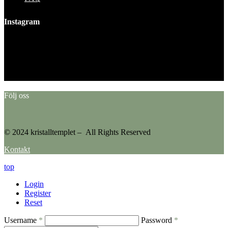
Instagram
This error message is only visible to WordPress admins
Error: No feed found.
Please go to the Instagram Feed settings page to create a feed.
Följ oss
© 2024 kristalltemplet – All Rights Reserved
Kontakt
top
Login
Register
Reset
Username
*
Password
*