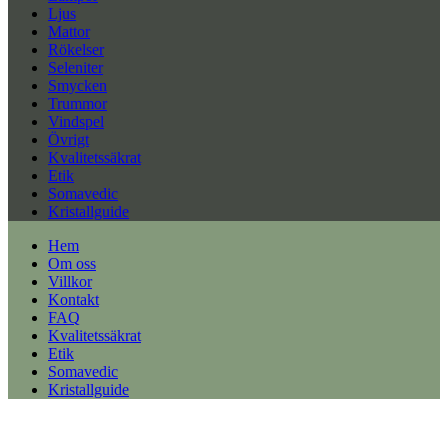
Ljus
Mattor
Rökelser
Seleniter
Smycken
Trummor
Vindspel
Övrigt
Kvalitetssäkrat
Etik
Somavedic
Kristallguide
Hem
Om oss
Villkor
Kontakt
FAQ
Kvalitetssäkrat
Etik
Somavedic
Kristallguide