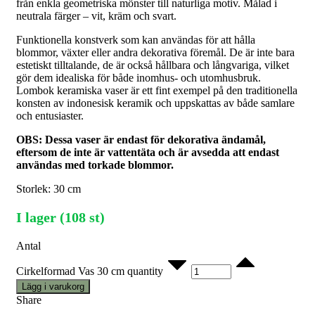
från enkla geometriska mönster till naturliga motiv. Målad i
neutrala färger – vit, kräm och svart.
Funktionella konstverk som kan användas för att hålla
blommor, växter eller andra dekorativa föremål. De är inte bara
estetiskt tilltalande, de är också hållbara och långvariga, vilket
gör dem idealiska för både inomhus- och utomhusbruk.
Lombok keramiska vaser är ett fint exempel på den traditionella
konsten av indonesisk keramik och uppskattas av både samlare
och entusiaster.
OBS: Dessa vaser är endast för dekorativa ändamål,
eftersom de inte är vattentäta och är avsedda att endast
användas med torkade blommor.
Storlek: 30 cm
I lager (108 st)
Antal
Cirkelformad Vas 30 cm quantity
Lägg i varukorg
Share