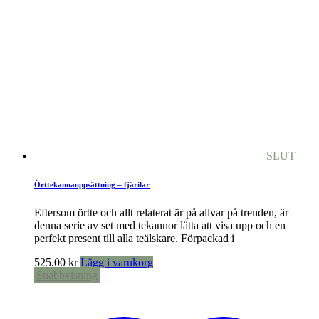
SLUT
Örttekannauppsättning – fjärilar
Eftersom örtte och allt relaterat är på allvar på trenden, är
denna serie av set med tekannor lätta att visa upp och en
perfekt present till alla teälskare. Förpackad i
525,00
kr
Lägg i varukorg
Snabbvisning