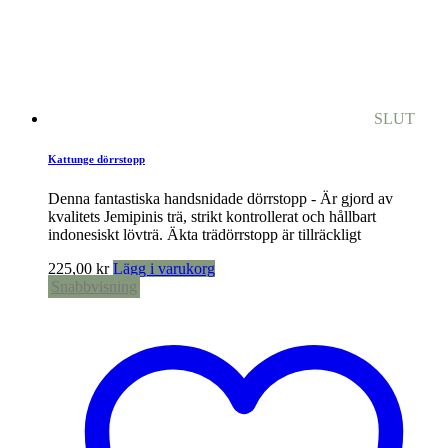
SLUT
Kattunge dörrstopp
Denna fantastiska handsnidade dörrstopp - Är gjord av
kvalitets Jemipinis trä, strikt kontrollerat och hållbart
indonesiskt lövträ. Äkta trädörrstopp är tillräckligt
225,00
kr
Lägg i varukorg
Snabbvisning