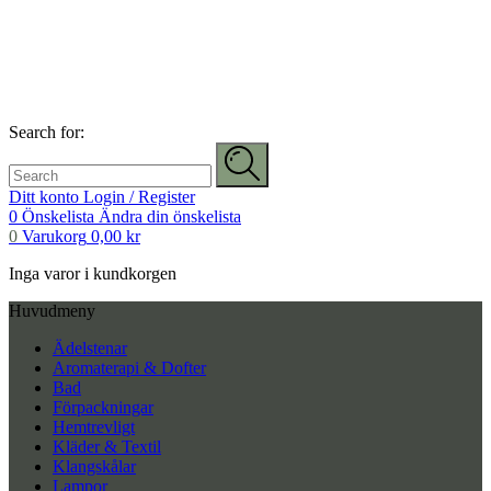
Search for:
Ditt konto
Login / Register
0
Önskelista
Ändra din önskelista
0
Varukorg
0,00
kr
Inga varor i kundkorgen
Huvudmeny
Ädelstenar
Aromaterapi & Dofter
Bad
Förpackningar
Hemtrevligt
Kläder & Textil
Klangskålar
Lampor