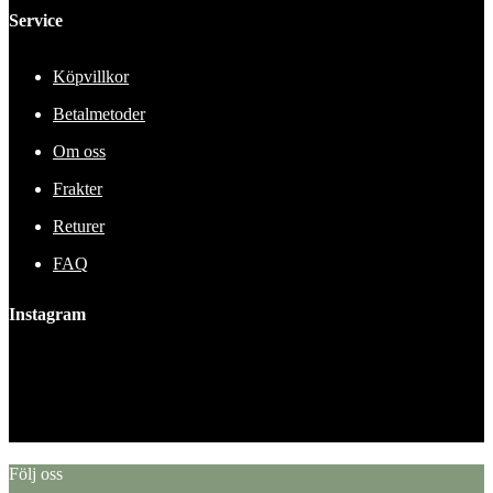
Service
Köpvillkor
Betalmetoder
Om oss
Frakter
Returer
FAQ
Instagram
This error message is only visible to WordPress admins
Error: No feed found.
Please go to the Instagram Feed settings page to create a feed.
Följ oss