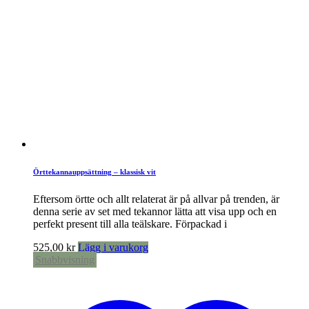
Örttekannauppsättning – klassisk vit
Eftersom örtte och allt relaterat är på allvar på trenden, är
denna serie av set med tekannor lätta att visa upp och en
perfekt present till alla teälskare. Förpackad i
525,00
kr
Lägg i varukorg
Snabbvisning