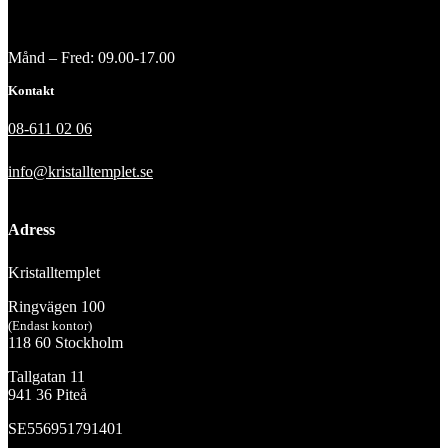
Månd – Fred: 09.00-17.00
Kontakt
08-611 02 06
info@kristalltemplet.se
Adress
Kristalltemplet
Ringvägen 100
(Endast kontor)
118 60 Stockholm
Tallgatan 11
941 36 Piteå
SE556951791401