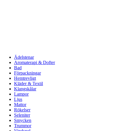
Ädelstenar
Aromaterapi & Dofter
Bad
Förpackningar
Hemtrevligt
Kläder & Textil
Klangskålar
Lampor
Ljus
Mattor
Rökelser
Seleniter
Smycken
Trummor
Vindspel