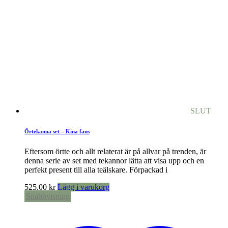
SLUT
Örtekanna set – Kina fans
Eftersom örtte och allt relaterat är på allvar på trenden, är
denna serie av set med tekannor lätta att visa upp och en
perfekt present till alla teälskare. Förpackad i
525,00
kr
Lägg i varukorg
Snabbvisning