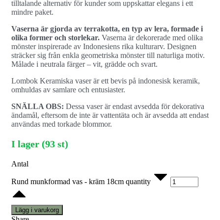
tilltalande alternativ för kunder som uppskattar elegans i ett
mindre paket.
Vaserna är gjorda av terrakotta, en typ av lera, formade i
olika former och storlekar.
Vaserna är dekorerade med olika
mönster inspirerade av Indonesiens rika kulturarv. Designen
sträcker sig från enkla geometriska mönster till naturliga motiv.
Målade i neutrala färger – vit, grädde och svart.
Lombok Keramiska vaser är ett bevis på indonesisk keramik,
omhuldas av samlare och entusiaster.
SNÄLLA OBS:
Dessa vaser är endast avsedda för dekorativa
ändamål, eftersom de inte är vattentäta och är avsedda att endast
användas med torkade blommor.
I lager (93 st)
Antal
Rund munkformad vas - kräm 18cm quantity
Lägg i varukorg
Share