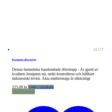
SLUT
Kattunge dörrstopp
Denna fantastiska handsnidade dörrstopp - Är gjord av
kvalitets Jemipinis trä, strikt kontrollerat och hållbart
indonesiskt lövträ. Äkta trädörrstopp är tillräckligt
225,00
kr
Lägg i varukorg
Snabbvisning