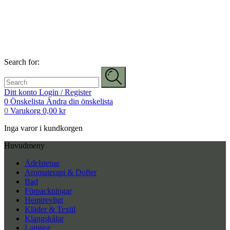
Search for:
Ditt konto
Login / Register
0
Önskelista
Ändra din önskelista
0
Varukorg
0,00
kr
Inga varor i kundkorgen
Huvudmeny
Ädelstenar
Aromaterapi & Dofter
Bad
Förpackningar
Hemtrevligt
Kläder & Textil
Klangskålar
Lampor