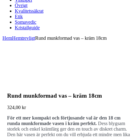
Övrigt
Kvalitetssäkrat
Etik
Somavedic
Kristallguide
Hem
Hemtrevligt
Rund munkformad vas – kräm 18cm
Rund munkformad vas – kräm 18cm
324,00
kr
För ett mer kompakt och förtjusande val är den 18 cm
runda munkformade vasen i kräm perfekt.
Dess blygsam
storlek och enkel krämfärg ger den en touch av diskret charm.
Den här vasen är perfekt om du vill erbjuda ett mindre men lika