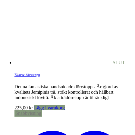
SLUT
Ekorre dörrstopp
Denna fantastiska handsnidade dörrstopp - Är gjord av
kvalitets Jemipinis trä, strikt kontrollerat och hållbart
indonesiskt lövträ. Äkta trädörrstopp är tillräckligt
225,00
kr
Lägg i varukorg
Snabbvisning