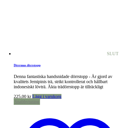
SLUT
Dörrmus dörrstopp
Denna fantastiska handsnidade dörrstopp - Är gjord av
kvalitets Jemipinis trä, strikt kontrollerat och hållbart
indonesiskt lövträ. Äkta trädörrstopp är tillräckligt
225,00
kr
Lägg i varukorg
Snabbvisning