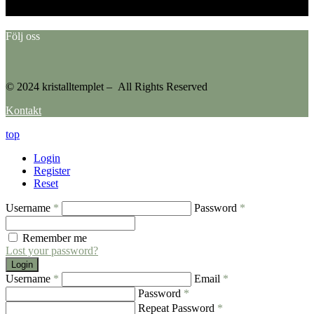
Please go to the Instagram Feed settings page to create a feed.
Följ oss
© 2024 kristalltemplet – All Rights Reserved
Kontakt
top
Login
Register
Reset
Username
*
Password
*
Remember me
Lost your password?
Login
Username
*
Email
*
Password
*
Repeat Password
*