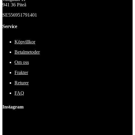
941 36 Piteå
SE556951791401
Service
Köpvillkor
Betalmetoder
Om oss
Frakter
Returer
FAQ
Instagram
This error message is only visible to WordPress admins
Error: No feed found.