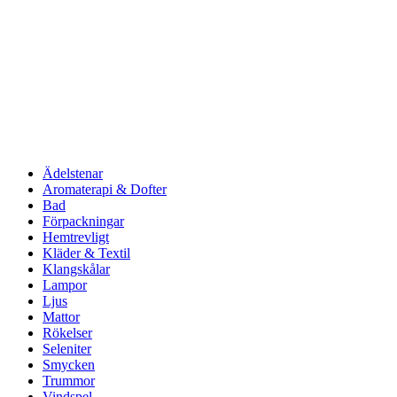
Ädelstenar
Aromaterapi & Dofter
Bad
Förpackningar
Hemtrevligt
Kläder & Textil
Klangskålar
Lampor
Ljus
Mattor
Rökelser
Seleniter
Smycken
Trummor
Vindspel