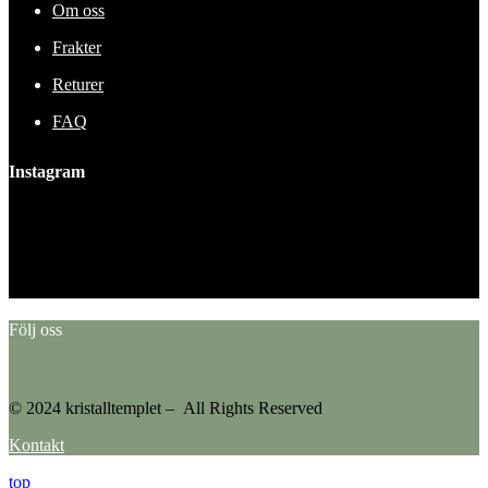
Om oss
Frakter
Returer
FAQ
Instagram
This error message is only visible to WordPress admins
Error: No feed found.
Please go to the Instagram Feed settings page to create a feed.
Följ oss
© 2024 kristalltemplet – All Rights Reserved
Kontakt
top