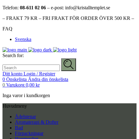
Telefon:
08-611 02 06
– e-post: info@kristalltemplet.se
– FRAKT 79 KR – FRI FRAKT FÖR ORDER ÖVER 500 KR –
FAQ
Svenska
Search for:
Ditt konto
Login / Register
0
Önskelista
Ändra din önskelista
0
Varukorg
0,00
kr
Inga varor i kundkorgen
Huvudmeny
Ädelstenar
Aromaterapi & Dofter
Bad
Förpackningar
Hemtrevligt