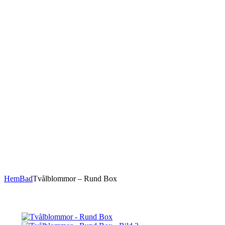
Hem
Bad
Tvålblommor – Rund Box