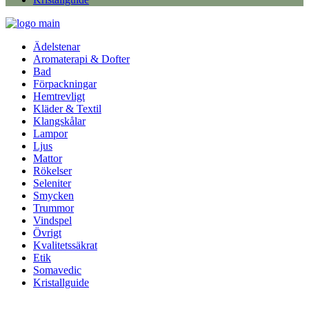
Ädelstenar
Aromaterapi & Dofter
Bad
Förpackningar
Hemtrevligt
Kläder & Textil
Klangskålar
Lampor
Ljus
Mattor
Rökelser
Seleniter
Smycken
Trummor
Vindspel
Övrigt
Kvalitetssäkrat
Etik
Somavedic
Kristallguide