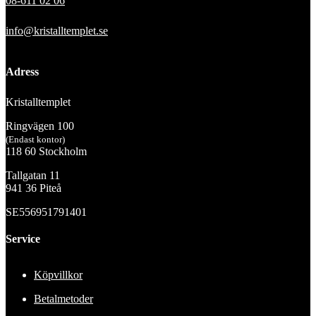
08-611 02 06
info@kristalltemplet.se
Adress
Kristalltemplet
Ringvägen 100
(Endast kontor)
118 60 Stockholm
Tallgatan 11
941 36 Piteå
SE556951791401
Service
Köpvillkor
Betalmetoder