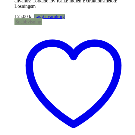
används: Torkade löv Källa: Indien Extraktionsmetod:
Lösningsm
155,00
kr
Lägg i varukorg
Snabbvisning