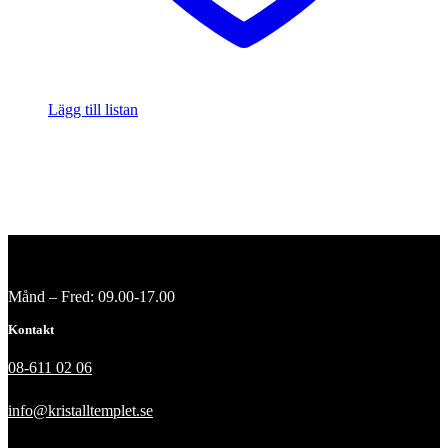
Lägg till listan
Månd – Fred: 09.00-17.00
Kontakt
08-611 02 06
info@kristalltemplet.se