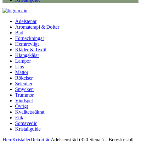
Ädelstenar
Aromaterapi & Dofter
Bad
Förpackningar
Hemtrevligt
Kläder & Textil
Klangskålar
Lampor
Ljus
Mattor
Rökelser
Seleniter
Smycken
Trummor
Vindspel
Övrigt
Kvalitetssäkrat
Etik
Somavedic
Kristallguide
Hem
Kristaller
Dekorträd
Ädelstensträd (320 Stenar) – Bergskristall