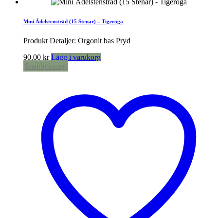
Mini Ädelstensträd (15 Stenar) – Tigeröga
Produkt Detaljer: Orgonit bas Pryd
90,00
kr
Lägg i varukorg
Snabbvisning