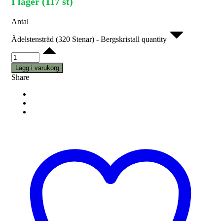
I lager (117 st)
Antal
Ädelstensträd (320 Stenar) - Bergskristall quantity
Lägg i varukorg
Share