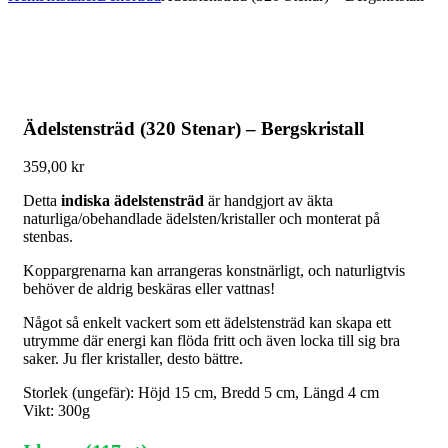
Ädelstensträd (320 Stenar) – Bergskristall
359,00
kr
Detta
indiska ädelstensträd
är handgjort av äkta
naturliga/obehandlade ädelsten/kristaller och monterat på
stenbas.
Koppargrenarna kan arrangeras konstnärligt, och naturligtvis
behöver de aldrig beskäras eller vattnas!
Något så enkelt vackert som ett ädelstensträd kan skapa ett
utrymme där energi kan flöda fritt och även locka till sig bra
saker. Ju fler kristaller, desto bättre.
Storlek (ungefär): Höjd 15 cm, Bredd 5 cm, Längd 4 cm
Vikt: 300g