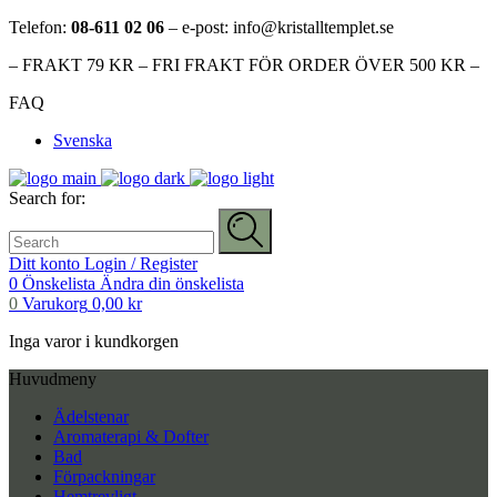
Telefon:
08-611 02 06
– e-post: info@kristalltemplet.se
– FRAKT 79 KR – FRI FRAKT FÖR ORDER ÖVER 500 KR –
FAQ
Svenska
Search for:
Ditt konto
Login / Register
0
Önskelista
Ändra din önskelista
0
Varukorg
0,00
kr
Inga varor i kundkorgen
Huvudmeny
Ädelstenar
Aromaterapi & Dofter
Bad
Förpackningar
Hemtrevligt