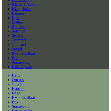
Kläder & Textil
Klangskålar
Lampor
Ljus
Mattor
Rökelser
Seleniter
Smycken
Trummor
Vindspel
Övrigt
Kvalitetssäkrat
Etik
Somavedic
Kristallguide
Hem
Om oss
Villkor
Kontakt
FAQ
Kvalitetssäkrat
Etik
Somavedic
Kristallguide