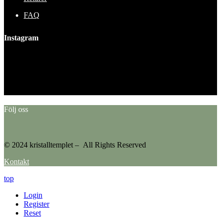
FAQ
Instagram
This error message is only visible to WordPress admins
Error: No feed found.
Please go to the Instagram Feed settings page to create a feed.
Följ oss
© 2024 kristalltemplet – All Rights Reserved
Kontakt
top
Login
Register
Reset