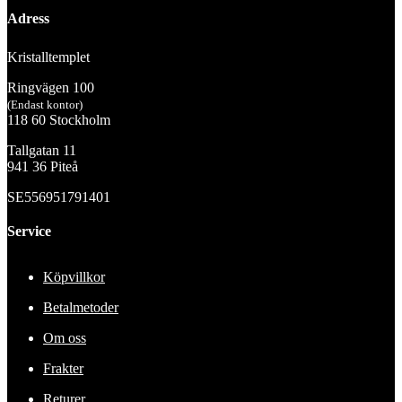
Adress
Kristalltemplet
Ringvägen 100
(Endast kontor)
118 60 Stockholm
Tallgatan 11
941 36 Piteå
SE556951791401
Service
Köpvillkor
Betalmetoder
Om oss
Frakter
Returer