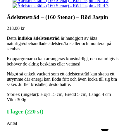
Ädelstensträd – (160 Stenar) – Röd Jaspin
218,00
kr
Detta
indiska ädelstensträd
är handgjort av äkta
naturliga/obehandlade ädelsten/kristaller och monterat på
stenbas.
Koppargrenarna kan arrangeras konstnärligt, och naturligtvis
behöver de aldrig beskäras eller vattnas!
Något så enkelt vackert som ett ädelstensträd kan skapa ett
utrymme där energi kan flöda fritt och även locka till sig bra
saker. Ju fler kristaller, desto bättre.
Storlek (ungefär): Höjd 15 cm, Bredd 5 cm, Längd 4 cm
Vikt: 300g
I lager (220 st)
Antal