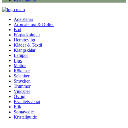
Ädelstenar
Aromaterapi & Dofter
Bad
Förpackningar
Hemtrevligt
Kläder & Textil
Klangskålar
Lampor
Ljus
Mattor
Rökelser
Seleniter
Smycken
Trummor
Vindspel
Övrigt
Kvalitetssäkrat
Etik
Somavedic
Kristallguide