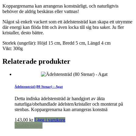
Koppargrenarna kan arrangeras konstnärligt, och naturligtvis
behöver de aldrig beskäras eller vattnas!
Något så enkelt vackert som ett ädelstensträd kan skapa ett utrymme
där energi kan flöda fritt och även locka till sig bra saker. Ju fler
kristaller, desto bättre.
Storlek (ungefär): Höjd 15 cm, Bredd 5 cm, Längd 4 cm
Vikt: 300g
Relaterade produkter
Ädelstensträd (80 Stenar) – Agat
Detta indiska ädelstensträd är handgjort av äkta
naturliga/obehandlade ädelsten/kristaller och monterat på
stenbas. Koppargrenarna kan arrangeras konstnä
143,00
kr
Lägg i varukorg
Snabbvisning