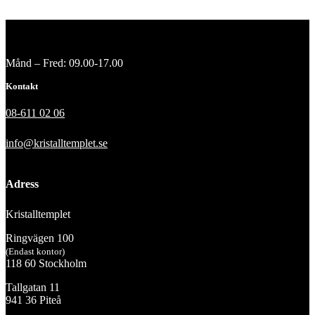
Månd – Fred: 09.00-17.00
Kontakt
08-611 02 06
info@kristalltemplet.se
Adress
Kristalltemplet
Ringvägen 100
(Endast kontor)
118 60 Stockholm
Tallgatan 11
941 36 Piteå