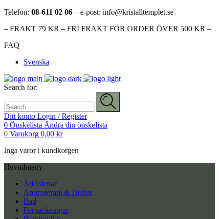
Telefon:
08-611 02 06
– e-post: info@kristalltemplet.se
– FRAKT 79 KR – FRI FRAKT FÖR ORDER ÖVER 500 KR –
FAQ
Svenska
Search for:
Ditt konto
Login / Register
0
Önskelista
Ändra din önskelista
0
Varukorg
0,00
kr
Inga varor i kundkorgen
Huvudmeny
Ädelstenar
Aromaterapi & Dofter
Bad
Förpackningar
Hemtrevligt