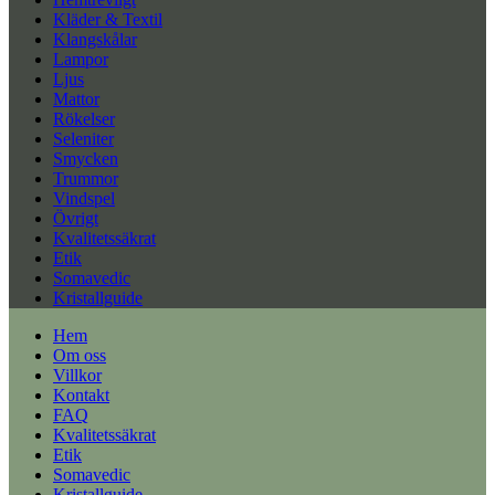
Kläder & Textil
Klangskålar
Lampor
Ljus
Mattor
Rökelser
Seleniter
Smycken
Trummor
Vindspel
Övrigt
Kvalitetssäkrat
Etik
Somavedic
Kristallguide
Hem
Om oss
Villkor
Kontakt
FAQ
Kvalitetssäkrat
Etik
Somavedic
Kristallguide