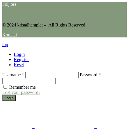
Följ oss
© 2024 kristalltemplet – All Rights Reserved
Kontakt
top
Login
Register
Reset
Username
*
Password
*
Remember me
Lost your password?
Login