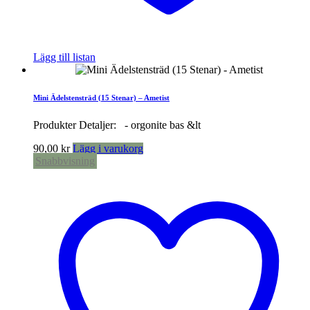
Lägg till listan
Mini Ädelstensträd (15 Stenar) – Ametist
Produkter Detaljer: - orgonite bas &lt
90,00
kr
Lägg i varukorg
Snabbvisning