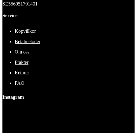
SE556951791401
Service
Köpvillkor
Betalmetoder
Om oss
Frakter
Returer
FAQ
Instagram
This error message is only visible to WordPress admins
Error: No feed found.
Please go to the Instagram Feed settings page to create a feed.