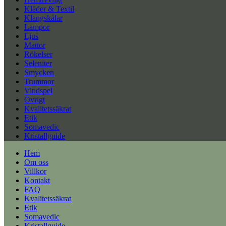
Kläder & Textil
Klangskålar
Lampor
Ljus
Mattor
Rökelser
Seleniter
Smycken
Trummor
Vindspel
Övrigt
Kvalitetssäkrat
Etik
Somavedic
Kristallguide
Hem
Om oss
Villkor
Kontakt
FAQ
Kvalitetssäkrat
Etik
Somavedic
Kristallguide