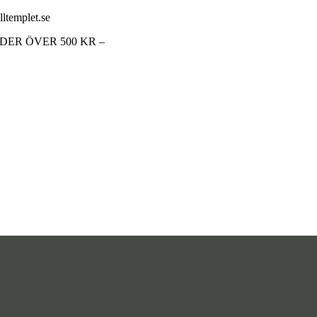
lltemplet.se
RDER ÖVER 500 KR –