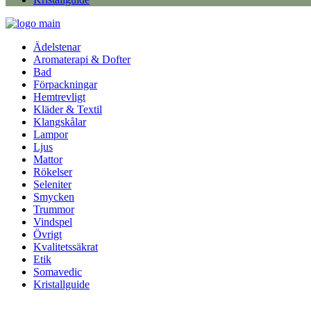
Ädelstenar
Aromaterapi & Dofter
Bad
Förpackningar
Hemtrevligt
Kläder & Textil
Klangskålar
Lampor
Ljus
Mattor
Rökelser
Seleniter
Smycken
Trummor
Vindspel
Övrigt
Kvalitetssäkrat
Etik
Somavedic
Kristallguide