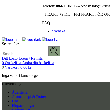
Telefon:
08-611 02 06
– e-post: info@krista
– FRAKT 79 KR – FRI FRAKT FÖR O
FAQ
Svenska
Search for:
Ditt konto
Login / Register
0
Önskelista
Ändra din önskelista
0
Varukorg
0,00
kr
Inga varor i kundkorgen
Huvudmeny
Ädelstenar
Aromaterapi & Dofter
Bad
Förpackningar
Hemtrevligt