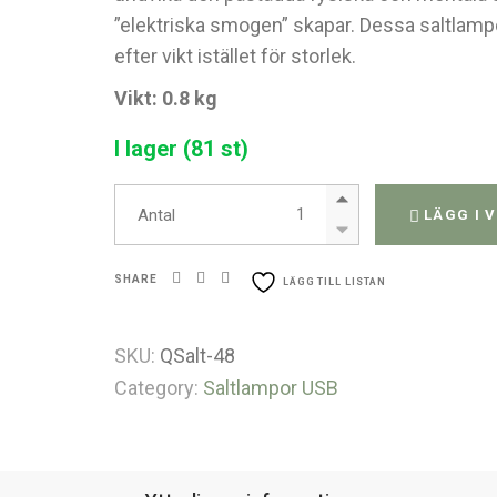
”elektriska smogen” skapar. Dessa saltlampor
efter vikt istället för storlek.
Vikt: 0.8 kg
I lager (81 st)
USB Himalaya Pyramidsaltlamp
Antal
LÄGG I 
SHARE
LÄGG TILL LISTAN
SKU:
QSalt-48
Category:
Saltlampor USB