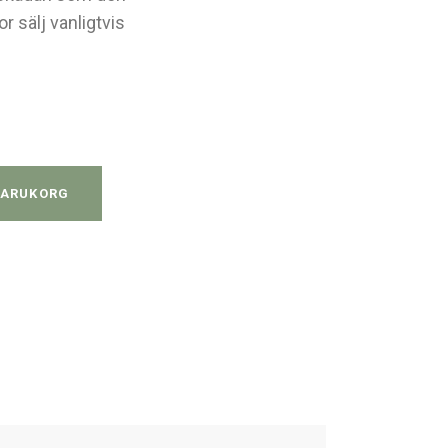
 sälj vanligtvis
a quantity
VARUKORG