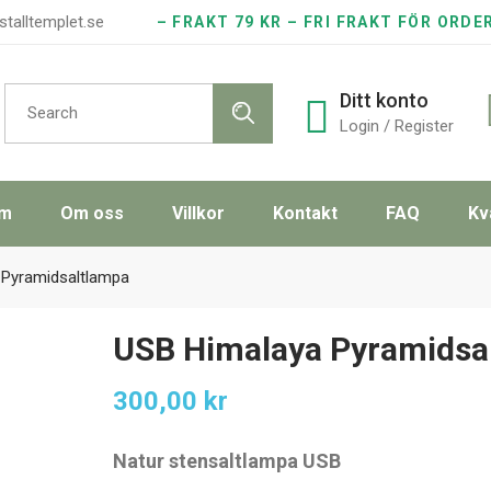
stalltemplet.se
– FRAKT 79 KR – FRI FRAKT FÖR ORDE
Search
Ditt konto
for:
Login / Register
m
Om oss
Villkor
Kontakt
FAQ
Kv
 Pyramidsaltlampa
USB Himalaya Pyramidsa
300,00
kr
Natur stensaltlampa USB