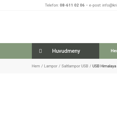
Telefon:
08-611 02 06
– e-post: info@kri
Huvudmeny
He
Hem
Lampor
Saltlampor USB
USB Himalaya