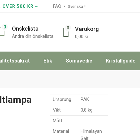
R ÖVER 500 KR –
FAQ
Svenska
0
0
Önskelista
Varukorg
Ändra din önskelista
0,00
kr
alitetssäkrat
Etik
Somavedic
Kristallguide
ltlampa
Ursprung
PAK
Vikt
0,8 kg
Mått
Material
Himalayan
Salt