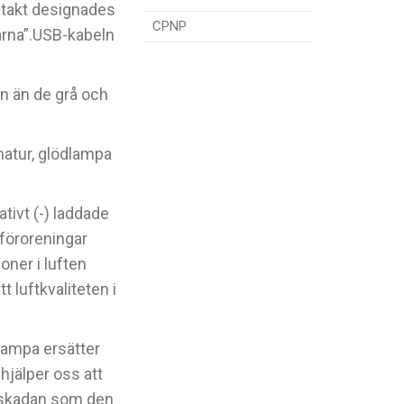
takt designades
CPNP
arna”.USB-kabeln
en än de grå och
matur, glödlampa
tivt (-) laddade
 föroreningar
oner i luften
t luftkvaliteten i
lampa ersätter
 hjälper oss att
 skadan som den