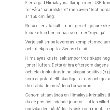
Flerfärgad Himalayasaltlampa med USB-kon
för våra ”naturälskare” men även ”technörd
är 150 cm lång.
Rosa eller vita saltlampor ger ett ljusare sk
kanske kan benämnas som mer ”mysiga”.
Varje saltlampa levereras komplett med ar
och stickpropp för Svenskt elnät.
Himalayas kristallsaltlampor tros skapa nega
joner i luften. Detta är bra eftersom dagens
och elektrisk utrustning skapar positiva (+) j
som är potentiellt skadliga för oss och gör at
de drabbade områdena försämras.
Genom att använda en Himalaya-kristallsalt
du de positivt laddade jonerna i luften vilket
undvika den påstådda fysiska och mentala