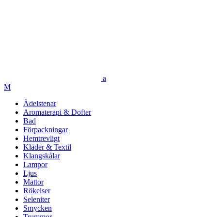
Ädelstenar
Aromaterapi & Dofter
Bad
Förpackningar
Hemtrevligt
Kläder & Textil
Klangskålar
Lampor
Ljus
Mattor
Rökelser
Seleniter
Smycken
Trummor