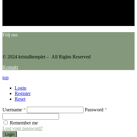
This error message is only visible to WordPress admins
Error: No feed found.
Please go to the Instagram Feed settings page to create a feed.
Följ oss
© 2024 kristalltemplet – All Rights Reserved
Kontakt
top
Login
Register
Reset
Username
*
Password
*
Remember me
Lost your password?
Login