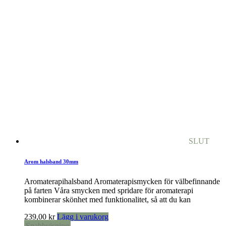
SLUT
Arom halsband 30mm
Aromaterapihalsband Aromaterapismycken för välbefinnande
på farten Våra smycken med spridare för aromaterapi
kombinerar skönhet med funktionalitet, så att du kan
239,00
kr
Lägg i varukorg
Snabbvisning