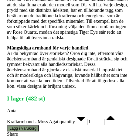
att du ska finna exakt den modell som DU vill ha. Varje design,
prydd med sin distinkta ädelsten, har en tillhörande tagg som
berättar om de traditionella krafterna och energierna som är
förknippade med det specifika mineralet. Till exempel kan de
som söker kärlek och försoning välja den ömma omfamningen
av Rose Quartz, medan det spänstiga Tiger Eye står redo att
hjälpa till att övervinna rädsla.
Mångsidiga armband för varje handled.
Är du bekymrad över storleken? Oroa dig inte, eftersom våra
ädelstensarmband är genialiskt designade för att sträcka sig och
rymmer bekvämt alla handledsstorlekar. Dessa
ädelstensarmband är gjorda av elastiskt material i toppskiktet
och är moderiktiga och långvariga, lovande hållbarhet som inte
kommer att vackla med tiden. Tillverkad för att tillgodose alla
kön, vissa designs är briljant unisex.
I lager (482 st)
Antal
Kraftarmband - Moss Agat quantity
Lägg i varukorg
Share