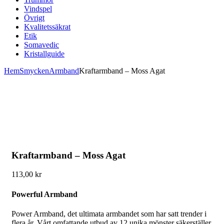
Vindspel
Övrigt
Kvalitetssäkrat
Etik
Somavedic
Kristallguide
Hem
Smycken
Armband
Kraftarmband – Moss Agat
Kraftarmband – Moss Agat
113,00
kr
Powerful Armband
Power Armband, det ultimata armbandet som har satt trender i
flera år. Vårt omfattande utbud av 12 unika mönster säkerställer