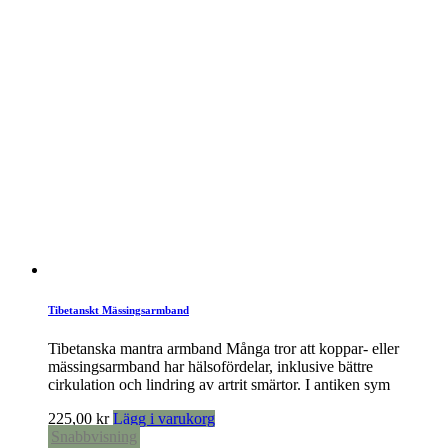
Tibetanskt Mässingsarmband
Tibetanska mantra armband Många tror att koppar- eller
mässingsarmband har hälsofördelar, inklusive bättre
cirkulation och lindring av artrit smärtor. I antiken sym
225,00
kr
Lägg i varukorg
Snabbvisning