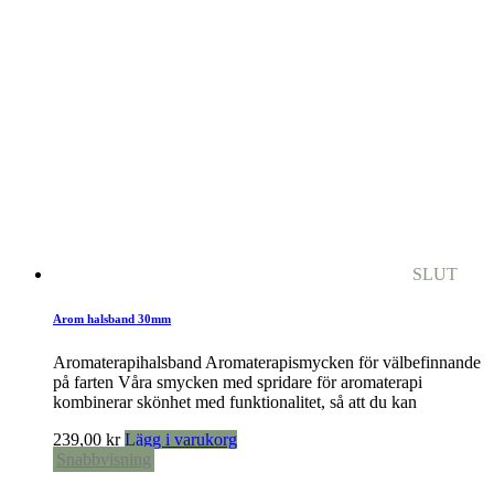
SLUT
Arom halsband 30mm
Aromaterapihalsband Aromaterapismycken för välbefinnande
på farten Våra smycken med spridare för aromaterapi
kombinerar skönhet med funktionalitet, så att du kan
239,00
kr
Lägg i varukorg
Snabbvisning