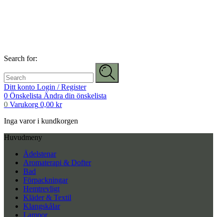
Search for:
Ditt konto
Login / Register
0
Önskelista
Ändra din önskelista
0
Varukorg
0,00
kr
Inga varor i kundkorgen
Huvudmeny
Ädelstenar
Aromaterapi & Dofter
Bad
Förpackningar
Hemtrevligt
Kläder & Textil
Klangskålar
Lampor