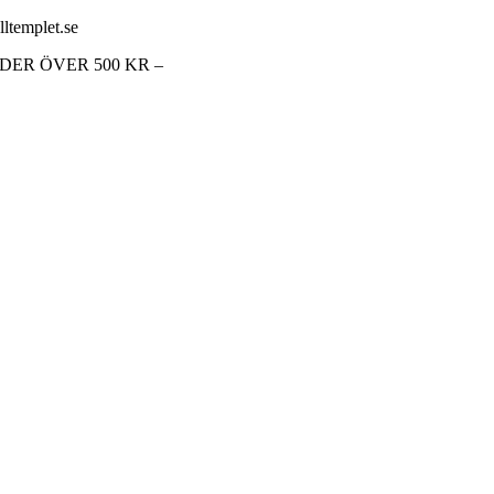
lltemplet.se
RDER ÖVER 500 KR –