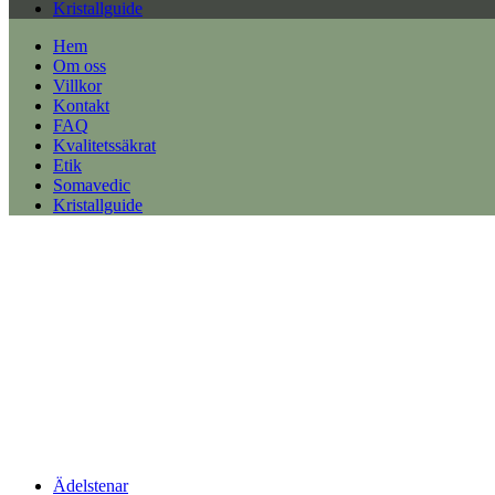
Kristallguide
Hem
Om oss
Villkor
Kontakt
FAQ
Kvalitetssäkrat
Etik
Somavedic
Kristallguide
Ädelstenar