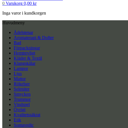
0
Varukorg
0,00
kr
Inga varor i kundkorgen
Huvudmeny
Ädelstenar
Aromaterapi & Dofter
Bad
Förpackningar
Hemtrevligt
Kläder & Textil
Klangskålar
Lampor
Ljus
Mattor
Rökelser
Seleniter
Smycken
Trummor
Vindspel
Övrigt
Kvalitetssäkrat
Etik
Somavedic