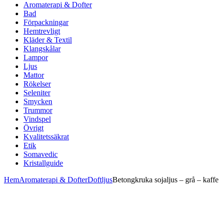
Aromaterapi & Dofter
Bad
Förpackningar
Hemtrevligt
Kläder & Textil
Klangskålar
Lampor
Ljus
Mattor
Rökelser
Seleniter
Smycken
Trummor
Vindspel
Övrigt
Kvalitetssäkrat
Etik
Somavedic
Kristallguide
Hem
Aromaterapi & Dofter
Doftljus
Betongkruka sojaljus – grå – kaffe