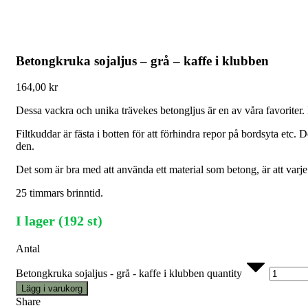
Betongkruka sojaljus – grå – kaffe i klubben
164,00
kr
Dessa vackra och unika trävekes betongljus är en av våra favoriter. 
Filtkuddar är fästa i botten för att förhindra repor på bordsyta et
den.
Det som är bra med att använda ett material som betong, är att varj
25 timmars brinntid.
I lager (192 st)
Antal
Betongkruka sojaljus - grå - kaffe i klubben quantity
Lägg i varukorg
Share