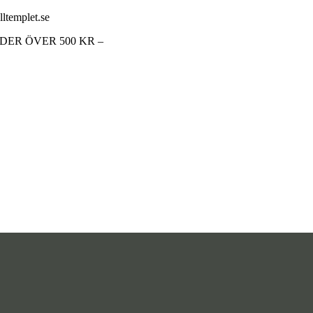
lltemplet.se
RDER ÖVER 500 KR –