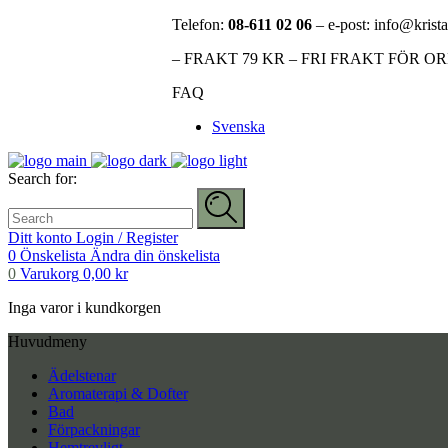
Telefon:
08-611 02 06
– e-post: info@krista
– FRAKT 79 KR – FRI FRAKT FÖR O
FAQ
Svenska
Search for:
Ditt konto
Login / Register
0
Önskelista
Ändra din önskelista
0
Varukorg
0,00
kr
Inga varor i kundkorgen
Huvudmeny
Ädelstenar
Aromaterapi & Dofter
Bad
Förpackningar
Hemtrevligt