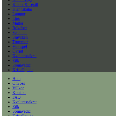
Kläder & Textil
Klangskålar
Lampor
Ljus
Mattor
Rökelser
Seleniter
Smycken
Trummor
Vindspel
Övrigt
Kvalitetssäkrat
Etik
Somavedic
Kristallguide
Hem
Om oss
Villkor
Kontakt
FAQ
Kvalitetssäkrat
Etik
Somavedic
Kristallguide