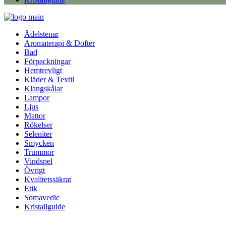
Ädelstenar
Aromaterapi & Dofter
Bad
Förpackningar
Hemtrevligt
Kläder & Textil
Klangskålar
Lampor
Ljus
Mattor
Rökelser
Seleniter
Smycken
Trummor
Vindspel
Övrigt
Kvalitetssäkrat
Etik
Somavedic
Kristallguide