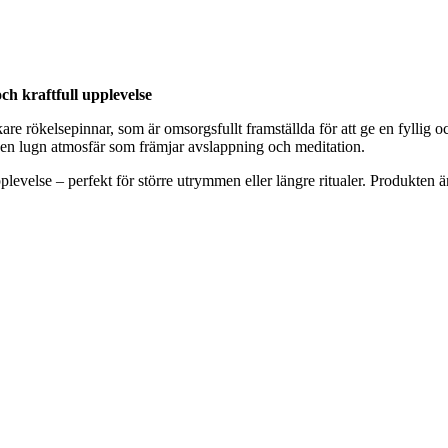
ch kraftfull upplevelse
re rökelsepinnar, som är omsorgsfullt framställda för att ge en fyllig o
 en lugn atmosfär som främjar avslappning och meditation.
evelse – perfekt för större utrymmen eller längre ritualer. Produkten är t