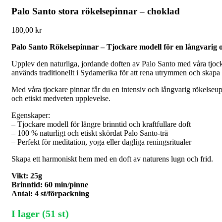
Palo Santo stora rökelsepinnar – choklad
180,00
kr
Palo Santo Rökelsepinnar – Tjockare modell för en långvarig o
Upplev den naturliga, jordande doften av Palo Santo med våra tjocka
används traditionellt i Sydamerika för att rena utrymmen och skapa
Med våra tjockare pinnar får du en intensiv och långvarig rökelseuppl
och etiskt medveten upplevelse.
Egenskaper:
– Tjockare modell för längre brinntid och kraftfullare doft
– 100 % naturligt och etiskt skördat Palo Santo-trä
– Perfekt för meditation, yoga eller dagliga reningsritualer
Skapa ett harmoniskt hem med en doft av naturens lugn och frid.
Vikt: 25g
Brinntid: 60 min/pinne
Antal: 4 st/förpackning
I lager (51 st)