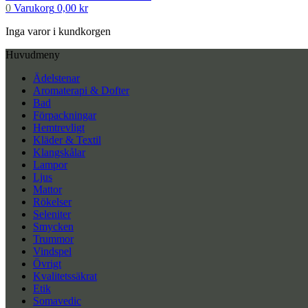
0
Varukorg
0,00
kr
Inga varor i kundkorgen
Huvudmeny
Ädelstenar
Aromaterapi & Dofter
Bad
Förpackningar
Hemtrevligt
Kläder & Textil
Klangskålar
Lampor
Ljus
Mattor
Rökelser
Seleniter
Smycken
Trummor
Vindspel
Övrigt
Kvalitetssäkrat
Etik
Somavedic