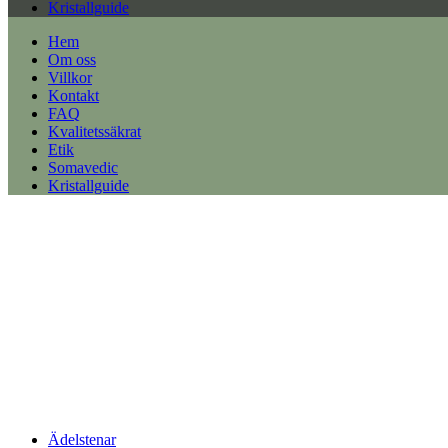
Kristallguide
Hem
Om oss
Villkor
Kontakt
FAQ
Kvalitetssäkrat
Etik
Somavedic
Kristallguide
Ädelstenar