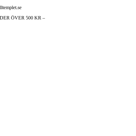
lltemplet.se
RDER ÖVER 500 KR –