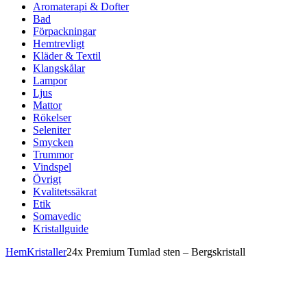
Aromaterapi & Dofter
Bad
Förpackningar
Hemtrevligt
Kläder & Textil
Klangskålar
Lampor
Ljus
Mattor
Rökelser
Seleniter
Smycken
Trummor
Vindspel
Övrigt
Kvalitetssäkrat
Etik
Somavedic
Kristallguide
Hem
Kristaller
24x Premium Tumlad sten – Bergskristall