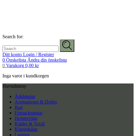
Search for:
Ditt konto
Login / Register
0
Önskelista
Ändra din önskelista
0
Varukorg
0,00
kr
Inga varor i kundkorgen
Huvudmeny
Ädelstenar
Aromaterapi & Dofter
Bad
Förpackningar
Hemtrevligt
Kläder & Textil
Klangskålar
Lampor