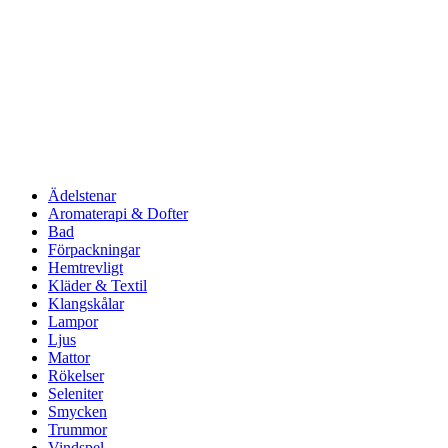
Ädelstenar
Aromaterapi & Dofter
Bad
Förpackningar
Hemtrevligt
Kläder & Textil
Klangskålar
Lampor
Ljus
Mattor
Rökelser
Seleniter
Smycken
Trummor
Vindspel