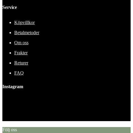
Service
Köpvillkor
Betalmetoder
Om oss
Frakter
Returer
FAQ
Instagram
This error message is only visible to WordPress admins
Error: No feed found.
Please go to the Instagram Feed settings page to create a feed.
Följ oss