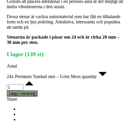
Genom att placera ädelstenar i en persons aura är det möjligt att
ändra vibrationerna i den auran.
Dessa stenar är vackra naturmaterial som har fått en tilltalande
form och en ljus polering. Attraktiva, intressanta och populära
att samla på.
Stenarna är packade i påsar om 24 och är cirka 20 mm –
30 mm per sten.
I lager (139 st)
Antal
24x Premium Tumlad sten – Grön Moss quantity
Lägg i varukorg
Share