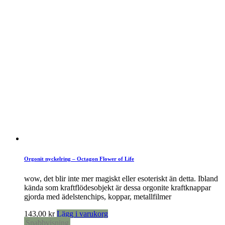
Orgonit nyckelring – Octagon Flower of Life
wow, det blir inte mer magiskt eller esoteriskt än detta. Ibland
kända som kraftflödesobjekt är dessa orgonite kraftknappar
gjorda med ädelstenchips, koppar, metallfilmer
143,00
kr
Lägg i varukorg
Snabbvisning