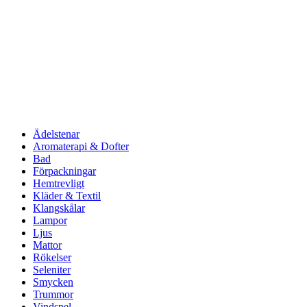
Ädelstenar
Aromaterapi & Dofter
Bad
Förpackningar
Hemtrevligt
Kläder & Textil
Klangskålar
Lampor
Ljus
Mattor
Rökelser
Seleniter
Smycken
Trummor
Vindspel