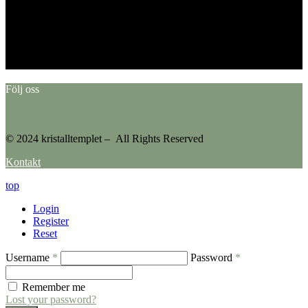
This error message is only visible to WordPress admins
Error: No feed found.
Please go to the Instagram Feed settings page to create a feed.
Följ oss
© 2024 kristalltemplet – All Rights Reserved
Kontakt
top
Login
Register
Reset
Username
*
Password
*
Remember me
Lost your password?