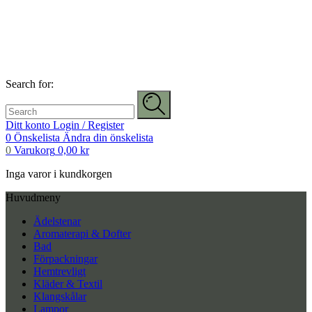
Search for:
Ditt konto
Login / Register
0
Önskelista
Ändra din önskelista
0
Varukorg
0,00
kr
Inga varor i kundkorgen
Huvudmeny
Ädelstenar
Aromaterapi & Dofter
Bad
Förpackningar
Hemtrevligt
Kläder & Textil
Klangskålar
Lampor