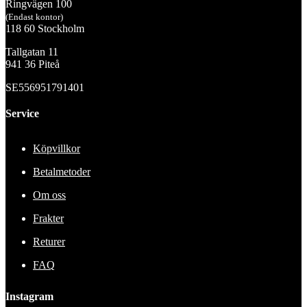
Ringvägen 100
(Endast kontor)
118 60 Stockholm
Tallgatan 11
941 36 Piteå
SE556951791401
Service
Köpvillkor
Betalmetoder
Om oss
Frakter
Returer
FAQ
Instagram