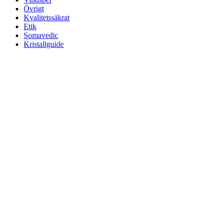
Övrigt
Kvalitetssäkrat
Etik
Somavedic
Kristallguide