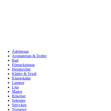
Ädelstenar
Aromaterapi & Dofter
Bad
Förpackningar
Hemtrevligt
Kläder & Textil
Klangskålar
Lampor
Ljus
Mattor
Rökelser
Seleniter
Smycken
Trummor