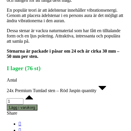
och hängen för att fånga dess magi.
En populär teori är att ädelstenar innehåller vibrationsenergi.
Genom att placera ädelstenar i en persons aura är det möjligt att
ändra vibrationerna i den auran.
Dessa stenar är vackra naturmaterial som har fått en tilltalande
form och en ljus polering. Attraktiva, intressanta och populära
att samla på.
Stenarna är packade i påsar om 24 och är cirka 30 mm –
50 mm per sten.
I lager (76 st)
Antal
24x Premium Tumlad sten – Röd Jaspin quantity
Lägg i varukorg
Share