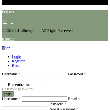
Please go to the Instagram Feed settings page to create a feed.
Följ oss
© 2024 kristalltemplet – All Rights Reserved
Kontakt
top
Login
Register
Reset
Username
*
Password
*
Remember me
Lost your password?
Login
Username
*
Email
*
Password
*
Repeat Password
*