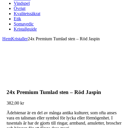
Vindspel
Övrigt
Kvalitetssäkrat
Etik
Somavedic
Kristallguide
Hem
Kristaller
24x Premium Tumlad sten – Röd Jaspin
24x Premium Tumlad sten – Röd Jaspin
382,00
kr
Ädelstenar är en del av många antika kulturer, som ofta anses
vara en talisman eller symbol för lycka eller förmögenhet. I
tusentals år har de gjorts till ringar, armband, amuletter, broscher