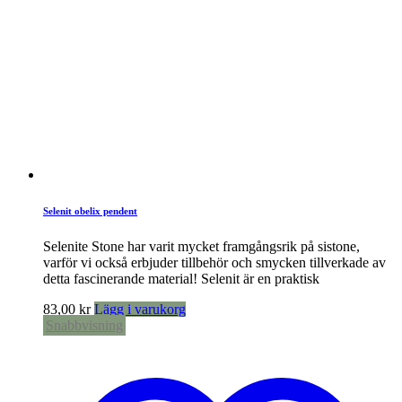
Selenit obelix pendent
Selenite Stone har varit mycket framgångsrik på sistone,
varför vi också erbjuder tillbehör och smycken tillverkade av
detta fascinerande material! Selenit är en praktisk
83,00
kr
Lägg i varukorg
Snabbvisning