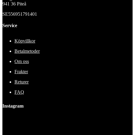
941 36 Piteå
SE556951791401
Service
Köpvillkor
Betalmetoder
Om oss
Frakter
Returer
FAQ
Instagram
This error message is only visible to WordPress admins
Error: No feed found.