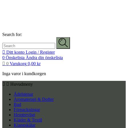
Search for:
Ditt konto
Login / Register
0
Önskelista
Ändra din önskelista
0
Varukorg
0,00
kr
Inga varor i kundkorgen
Huvudmeny
Ädelstenar
Aromaterapi & Dofter
Bad
Förpackningar
Hemtrevligt
Kläder & Textil
Klangskålar