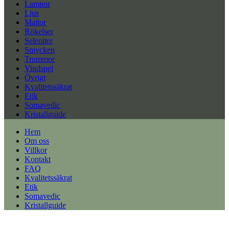
Lampor
Ljus
Mattor
Rökelser
Seleniter
Smycken
Trummor
Vindspel
Övrigt
Kvalitetssäkrat
Etik
Somavedic
Kristallguide
Hem
Om oss
Villkor
Kontakt
FAQ
Kvalitetssäkrat
Etik
Somavedic
Kristallguide