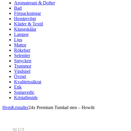
Aromaterapi & Dofter
Bad
Förpackningar
Hemtrevligt
Kläder & Textil
Klangskålar
Lampor
Ljus
Mattor
Rökelser
Seleniter
Smycken
Trummor
Vindspel
Övrigt
Kvalitetssäkrat
Etik
Somavedic
Kristallguide
Hem
Kristaller
24x Premium Tumlad sten – Howlit
SLUT