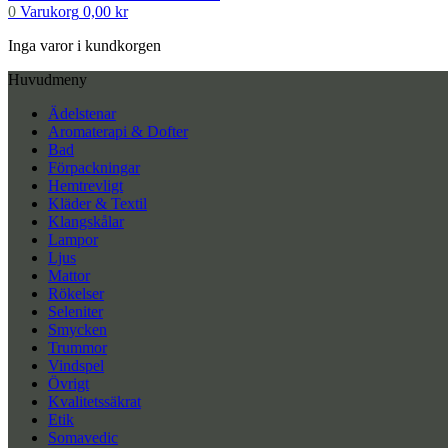
0
Varukorg
0,00
kr
Inga varor i kundkorgen
Huvudmeny
Ädelstenar
Aromaterapi & Dofter
Bad
Förpackningar
Hemtrevligt
Kläder & Textil
Klangskålar
Lampor
Ljus
Mattor
Rökelser
Seleniter
Smycken
Trummor
Vindspel
Övrigt
Kvalitetssäkrat
Etik
Somavedic