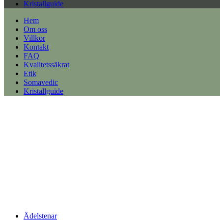
Kristallguide
Hem
Om oss
Villkor
Kontakt
FAQ
Kvalitetssäkrat
Etik
Somavedic
Kristallguide
Ädelstenar