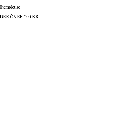
lltemplet.se
RDER ÖVER 500 KR –