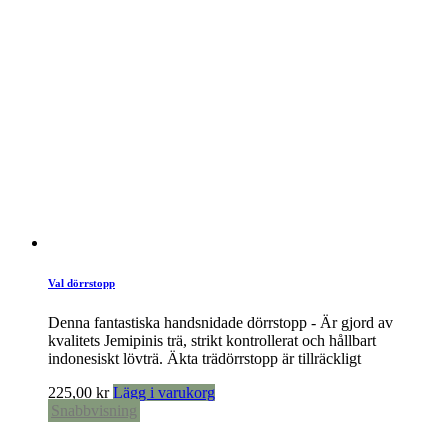
Val dörrstopp
Denna fantastiska handsnidade dörrstopp - Är gjord av
kvalitets Jemipinis trä, strikt kontrollerat och hållbart
indonesiskt lövträ. Äkta trädörrstopp är tillräckligt
225,00
kr
Lägg i varukorg
Snabbvisning