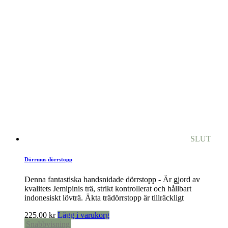
SLUT
Dörrmus dörrstopp
Denna fantastiska handsnidade dörrstopp - Är gjord av
kvalitets Jemipinis trä, strikt kontrollerat och hållbart
indonesiskt lövträ. Äkta trädörrstopp är tillräckligt
225,00
kr
Lägg i varukorg
Snabbvisning