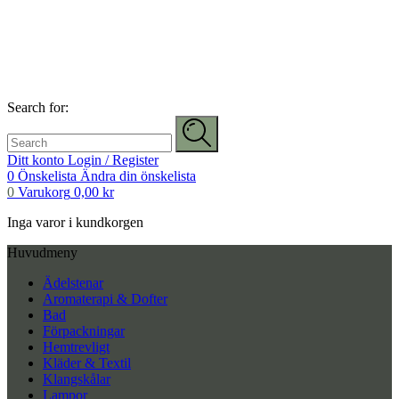
Search for:
Ditt konto
Login / Register
0
Önskelista
Ändra din önskelista
0
Varukorg
0,00
kr
Inga varor i kundkorgen
Huvudmeny
Ädelstenar
Aromaterapi & Dofter
Bad
Förpackningar
Hemtrevligt
Kläder & Textil
Klangskålar
Lampor