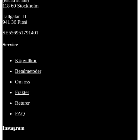
(Endast kontor)
118 60 Stockholm
Tallgatan 11
941 36 Piteå
SE556951791401
Service
Köpvillkor
Betalmetoder
Om oss
Frakter
Returer
FAQ
Instagram