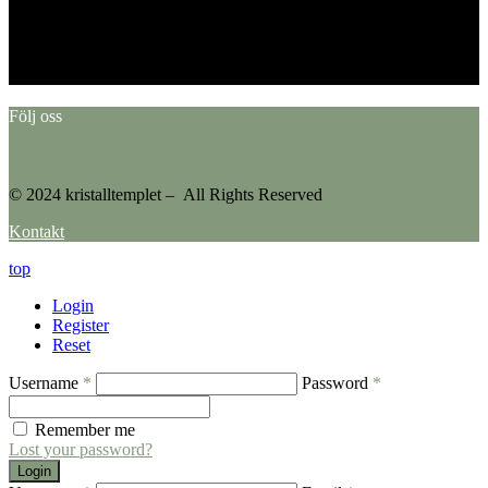
This error message is only visible to WordPress admins
Error: No feed found.
Please go to the Instagram Feed settings page to create a feed.
Följ oss
© 2024 kristalltemplet – All Rights Reserved
Kontakt
top
Login
Register
Reset
Username
*
Password
*
Remember me
Lost your password?
Login