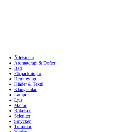
Ädelstenar
Aromaterapi & Dofter
Bad
Förpackningar
Hemtrevligt
Kläder & Textil
Klangskålar
Lampor
Ljus
Mattor
Rökelser
Seleniter
Smycken
Trummor
Vindspel