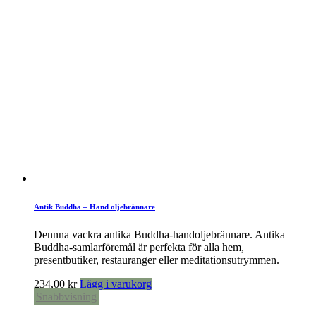
Antik Buddha – Hand oljebrännare
Dennna vackra antika Buddha-handoljebrännare. Antika
Buddha-samlarföremål är perfekta för alla hem,
presentbutiker, restauranger eller meditationsutrymmen.
234,00
kr
Lägg i varukorg
Snabbvisning