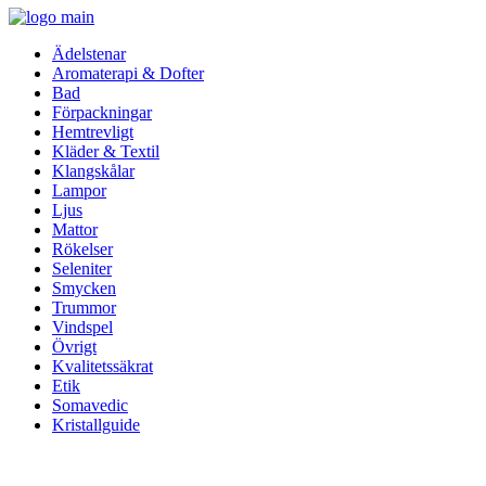
Ädelstenar
Aromaterapi & Dofter
Bad
Förpackningar
Hemtrevligt
Kläder & Textil
Klangskålar
Lampor
Ljus
Mattor
Rökelser
Seleniter
Smycken
Trummor
Vindspel
Övrigt
Kvalitetssäkrat
Etik
Somavedic
Kristallguide