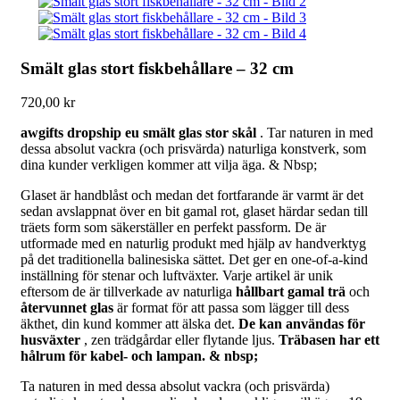
Smält glas stort fiskbehållare – 32 cm
720,00
kr
awgifts dropship eu smält glas stor skål
. Tar naturen in med
dessa absolut vackra (och prisvärda) naturliga konstverk, som
dina kunder verkligen kommer att vilja äga. & Nbsp;
Glaset är handblåst och medan det fortfarande är varmt är det
sedan avslappnat över en bit gamal rot, glaset härdar sedan till
träets form som säkerställer en perfekt passform. De är
utformade med en naturlig produkt med hjälp av handverktyg
på det traditionella balinesiska sättet. Det ger en one-of-a-kind
inställning för stenar och luftväxter. Varje artikel är unik
eftersom de är tillverkade av naturliga
hållbart gamal trä
och
återvunnet glas
är format för att passa som lägger till dess
äkthet, din kund kommer att älska det.
De kan användas för
husväxter
, zen trädgårdar eller flytande ljus.
Träbasen har ett
hålrum för kabel- och lampan. & nbsp;
Ta naturen in med dessa absolut vackra (och prisvärda)