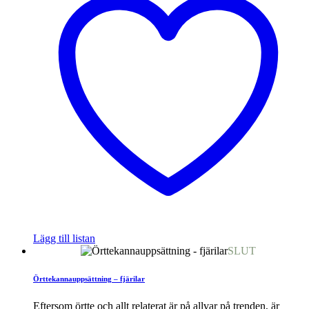
Lägg till listan
SLUT
Örttekannauppsättning – fjärilar
Eftersom örtte och allt relaterat är på allvar på trenden, är