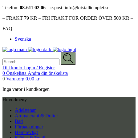
Telefon:
08-611 02 06
– e-post: info@kristalltemplet.se
– FRAKT 79 KR – FRI FRAKT FÖR ORDER ÖVER 500 KR –
FAQ
Svenska
Search
for:
Ditt konto
Login / Register
0
Önskelista
Ändra din önskelista
0
Varukorg
0,00
kr
Inga varor i kundkorgen
Huvudmeny
Ädelstenar
Aromaterapi & Dofter
Bad
Förpackningar
Hemtrevligt
Kläder & Textil