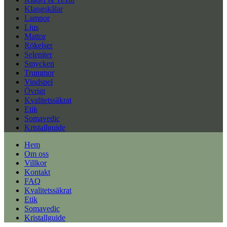
Klangskålar
Lampor
Ljus
Mattor
Rökelser
Seleniter
Smycken
Trummor
Vindspel
Övrigt
Kvalitetssäkrat
Etik
Somavedic
Kristallguide
Hem
Om oss
Villkor
Kontakt
FAQ
Kvalitetssäkrat
Etik
Somavedic
Kristallguide