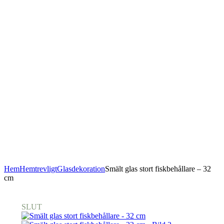
Hem
Hemtrevligt
Glasdekoration
Smält glas stort fiskbehållare – 32
cm
SLUT