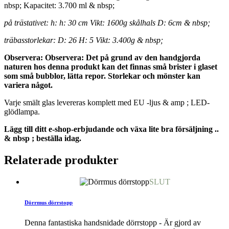
nbsp; Kapacitet: 3.700 ml & nbsp;
på trästativet: h: h: 30 cm Vikt: 1600g skålhals D: 6cm & nbsp;
träbasstorlekar: D: 26 H: 5 Vikt: 3.400g & nbsp;
Observera: Observera: Det på grund av den handgjorda
naturen hos denna produkt kan det finnas små brister i glaset
som små bubblor, lätta repor. Storlekar och mönster kan
variera något.
Varje smält glas levereras komplett med EU -ljus & amp ; LED-
glödlampa.
Lägg till ditt e-shop-erbjudande och växa lite bra försäljning ..
& nbsp ; beställa idag.
Relaterade produkter
SLUT
Dörrmus dörrstopp
Denna fantastiska handsnidade dörrstopp - Är gjord av