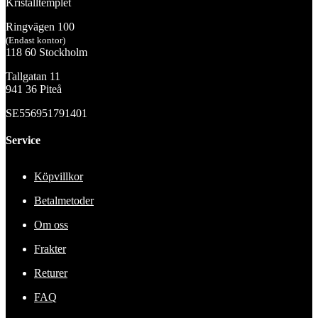
Kristalltemplet
Ringvägen 100
(Endast kontor)
118 60 Stockholm
Tallgatan 11
941 36 Piteå
SE556951791401
Service
Köpvillkor
Betalmetoder
Om oss
Frakter
Returer
FAQ