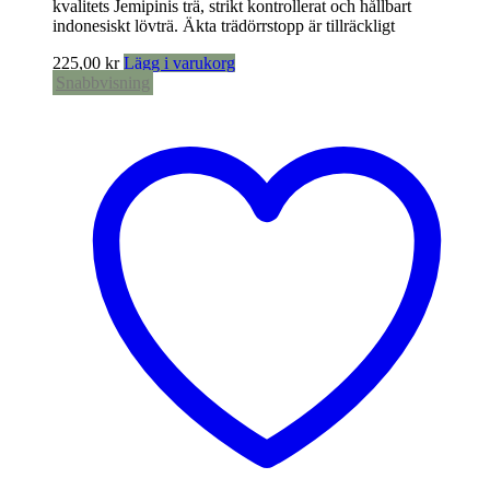
kvalitets Jemipinis trä, strikt kontrollerat och hållbart
indonesiskt lövträ. Äkta trädörrstopp är tillräckligt
225,00
kr
Lägg i varukorg
Snabbvisning