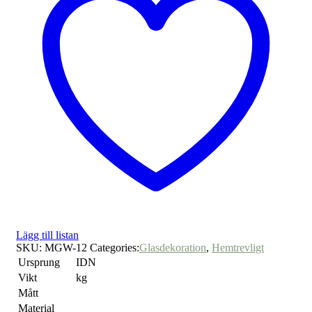
Lägg till listan
SKU:
MGW-12
Categories:
Glasdekoration
,
Hemtrevligt
Ursprung
IDN
Vikt
kg
Mått
Material