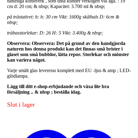
naturliga konstverk , som dina kunder verkligen vill äga. : 19
cm d: 20 cm; & nbsp; Kapacitet: 3.700 ml & nbsp;
på trästativet: h: h: 30 cm Vikt: 1600g skålhals D: 6cm &
nbsp;
träbasstorlekar: D: 26 H: 5 Vikt: 3.400g & nbsp;
Observera: Observera: Det på grund av den handgjorda
naturen hos denna produkt kan det finnas små brister i
glaset som små bubblor, lätta repor. Storlekar och mönster
kan variera något.
Varje smält glas levereras komplett med EU -ljus & amp ; LED-
glödlampa.
Lägg till ditt e-shop-erbjudande och växa lite bra
försäljning .. & nbsp ; beställa idag.
Slut i lager