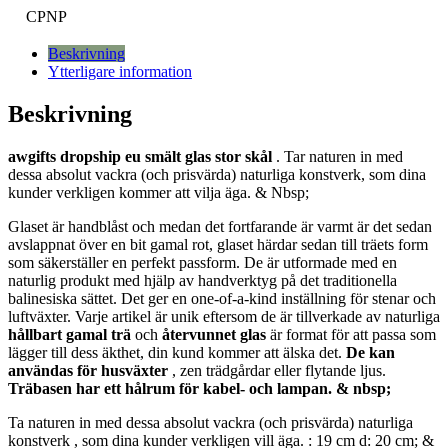
CPNP
Beskrivning
Ytterligare information
Beskrivning
awgifts dropship eu smält glas stor skål
. Tar naturen in med
dessa absolut vackra (och prisvärda) naturliga konstverk, som dina
kunder verkligen kommer att vilja äga. & Nbsp;
Glaset är handblåst och medan det fortfarande är varmt är det sedan
avslappnat över en bit gamal rot, glaset härdar sedan till träets form
som säkerställer en perfekt passform. De är utformade med en
naturlig produkt med hjälp av handverktyg på det traditionella
balinesiska sättet. Det ger en one-of-a-kind inställning för stenar och
luftväxter. Varje artikel är unik eftersom de är tillverkade av naturliga
hållbart gamal trä
och
återvunnet glas
är format för att passa som
lägger till dess äkthet, din kund kommer att älska det.
De kan
användas för husväxter
, zen trädgårdar eller flytande ljus.
Träbasen har ett hålrum för kabel- och lampan. & nbsp;
Ta naturen in med dessa absolut vackra (och prisvärda) naturliga
konstverk , som dina kunder verkligen vill äga. : 19 cm d: 20 cm; &