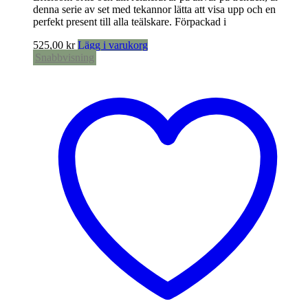
denna serie av set med tekannor lätta att visa upp och en
perfekt present till alla teälskare. Förpackad i
525,00
kr
Lägg i varukorg
Snabbvisning