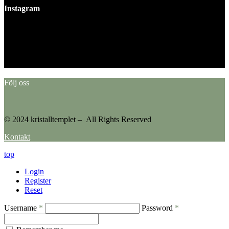
Instagram
This error message is only visible to WordPress admins
Error: No feed found.
Please go to the Instagram Feed settings page to create a feed.
Följ oss
© 2024 kristalltemplet – All Rights Reserved
Kontakt
top
Login
Register
Reset
Username
*
Password
*