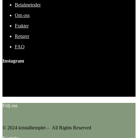
Betalmetoder
Om oss
Frakter
Returer
FAQ
Instagram
This error message is only visible to WordPress admins
Error: No feed found.
Please go to the Instagram Feed settings page to create a feed.
Följ oss
© 2024 kristalltemplet – All Rights Reserved