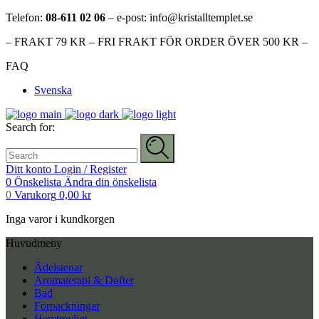
Telefon:
08-611 02 06
– e-post: info@kristalltemplet.se
– FRAKT 79 KR – FRI FRAKT FÖR ORDER ÖVER 500 KR –
FAQ
Svenska
Search for:
Ditt konto
Login / Register
0
Önskelista
Ändra din önskelista
0
Varukorg
0,00
kr
Inga varor i kundkorgen
Huvudmeny
Ädelstenar
Aromaterapi & Dofter
Bad
Förpackningar
Hemtrevligt