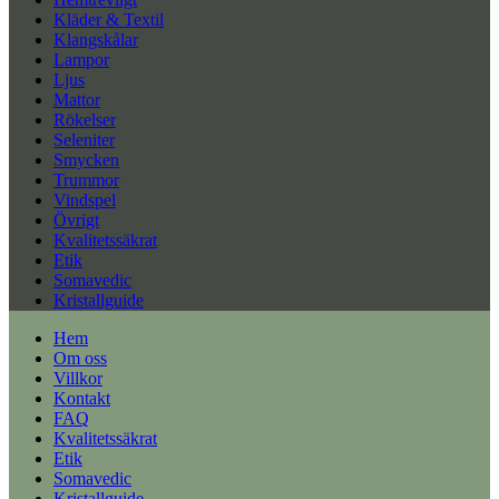
Kläder & Textil
Klangskålar
Lampor
Ljus
Mattor
Rökelser
Seleniter
Smycken
Trummor
Vindspel
Övrigt
Kvalitetssäkrat
Etik
Somavedic
Kristallguide
Hem
Om oss
Villkor
Kontakt
FAQ
Kvalitetssäkrat
Etik
Somavedic
Kristallguide