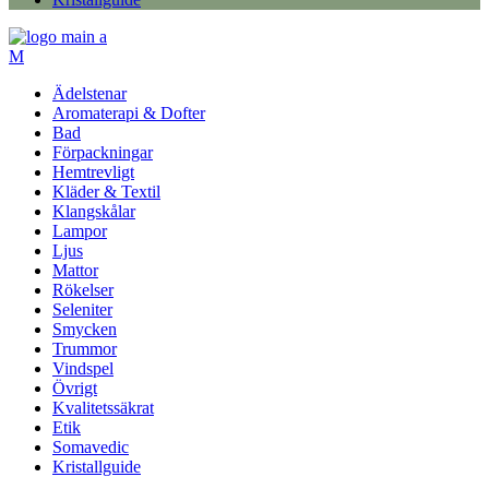
Ädelstenar
Aromaterapi & Dofter
Bad
Förpackningar
Hemtrevligt
Kläder & Textil
Klangskålar
Lampor
Ljus
Mattor
Rökelser
Seleniter
Smycken
Trummor
Vindspel
Övrigt
Kvalitetssäkrat
Etik
Somavedic
Kristallguide