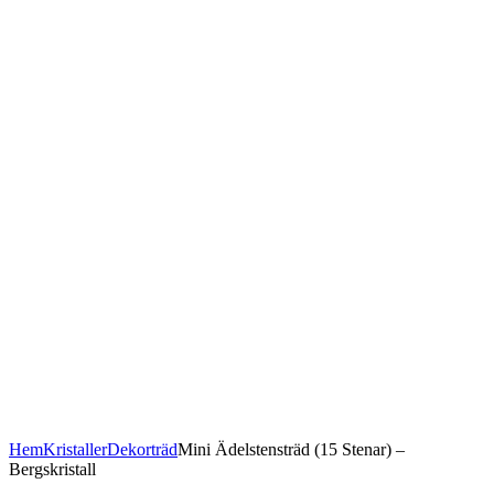
Hem
Kristaller
Dekorträd
Mini Ädelstensträd (15 Stenar) –
Bergskristall