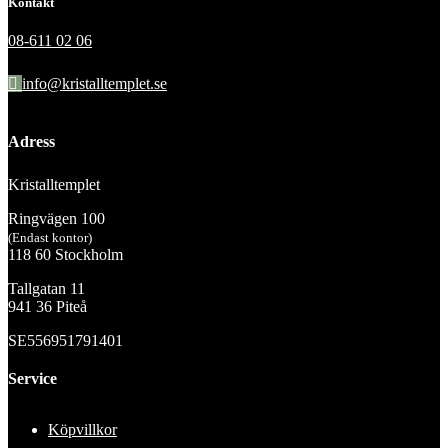
Kontakt
08-611 02 06
info@kristalltemplet.se
Adress
Kristalltemplet
Ringvägen 100
(Endast kontor)
118 60 Stockholm
Tallgatan 11
941 36 Piteå
SE556951791401
Service
Köpvillkor