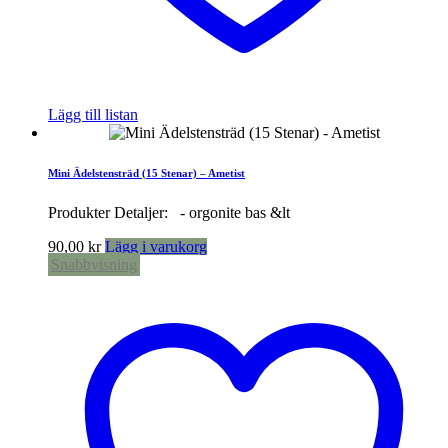
Lägg till listan
Mini Ädelstensträd (15 Stenar) – Ametist
Produkter Detaljer: - orgonite bas &lt
90,00
kr
Lägg i varukorg
Snabbvisning