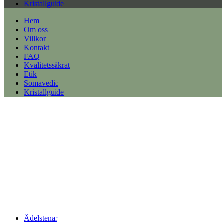
Kristallguide
Hem
Om oss
Villkor
Kontakt
FAQ
Kvalitetssäkrat
Etik
Somavedic
Kristallguide
Ädelstenar