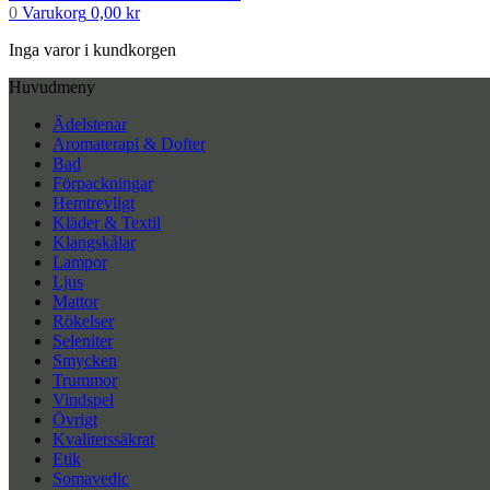
0
Varukorg
0,00
kr
Inga varor i kundkorgen
Huvudmeny
Ädelstenar
Aromaterapi & Dofter
Bad
Förpackningar
Hemtrevligt
Kläder & Textil
Klangskålar
Lampor
Ljus
Mattor
Rökelser
Seleniter
Smycken
Trummor
Vindspel
Övrigt
Kvalitetssäkrat
Etik
Somavedic