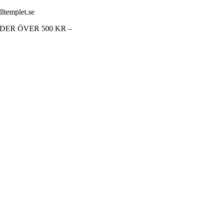
lltemplet.se
RDER ÖVER 500 KR –