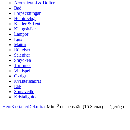
Aromaterapi & Dofter
Bad
Förpackningar
Hemtrevligt
Kläder & Textil
Klangskålar
Lampor
Ljus
Mattor
Rökelser
Seleniter
Smycken
Trummor
Vindspel
Övrigt
Kvalitetssäkrat
Etik
Somavedic
Kristallguide
Hem
Kristaller
Dekorträd
Mini Ädelstensträd (15 Stenar) – Tigeröga