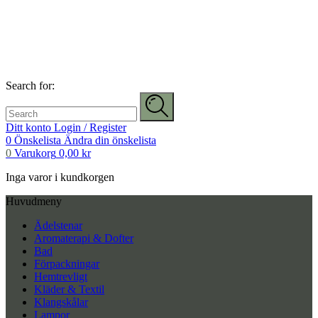
Search for:
Ditt konto
Login / Register
0
Önskelista
Ändra din önskelista
0
Varukorg
0,00
kr
Inga varor i kundkorgen
Huvudmeny
Ädelstenar
Aromaterapi & Dofter
Bad
Förpackningar
Hemtrevligt
Kläder & Textil
Klangskålar
Lampor