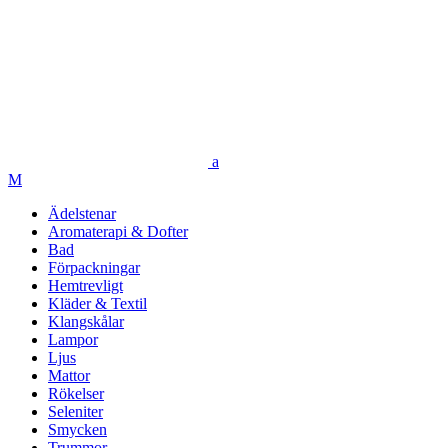
Ädelstenar
Aromaterapi & Dofter
Bad
Förpackningar
Hemtrevligt
Kläder & Textil
Klangskålar
Lampor
Ljus
Mattor
Rökelser
Seleniter
Smycken
Trummor