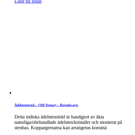
Lägg till listan
Ädelstensträd – (160 Stenar) – Rosenkvarts
Detta indiska ädelstensträd är handgjort av äkta
naturliga/obehandlade ädelsten/kristaller och monterat på
stenbas. Koppargrenarna kan arrangeras konstnä