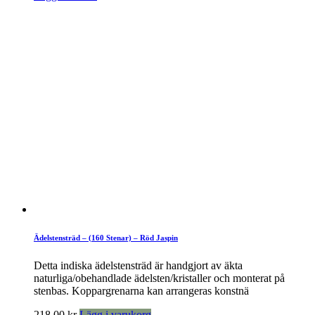
Ädelstensträd – (160 Stenar) – Röd Jaspin
Detta indiska ädelstensträd är handgjort av äkta
naturliga/obehandlade ädelsten/kristaller och monterat på
stenbas. Koppargrenarna kan arrangeras konstnä
218,00
kr
Lägg i varukorg