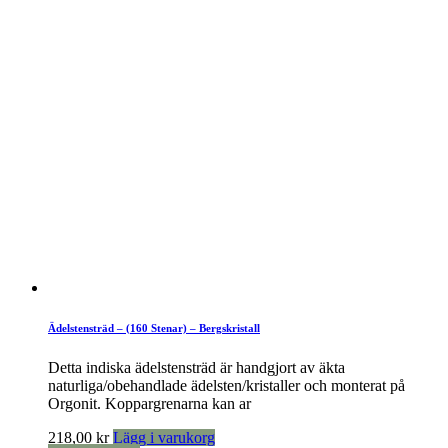
Ädelstensträd – (160 Stenar) – Bergskristall
Detta indiska ädelstensträd är handgjort av äkta
naturliga/obehandlade ädelsten/kristaller och monterat på
Orgonit. Koppargrenarna kan ar
218,00
kr
Lägg i varukorg