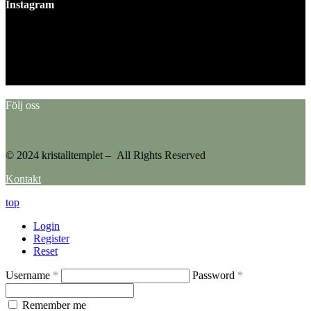
Instagram
This error message is only visible to WordPress admins
Error: No feed found.
Please go to the Instagram Feed settings page to create a feed.
Följ oss
© 2024 kristalltemplet – All Rights Reserved
Kontakt
top
Login
Register
Reset
Username
*
Password
*
Remember me