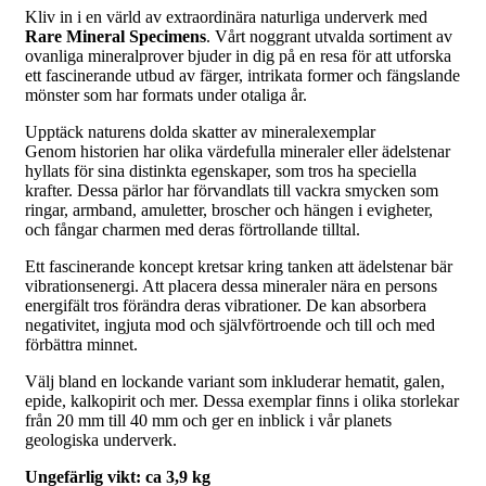
Kliv in i en värld av extraordinära naturliga underverk med
Rare Mineral Specimens
. Vårt noggrant utvalda sortiment av
ovanliga mineralprover bjuder in dig på en resa för att utforska
ett fascinerande utbud av färger, intrikata former och fängslande
mönster som har formats under otaliga år.
Upptäck naturens dolda skatter av mineralexemplar
Genom historien har olika värdefulla mineraler eller ädelstenar
hyllats för sina distinkta egenskaper, som tros ha speciella
krafter. Dessa pärlor har förvandlats till vackra smycken som
ringar, armband, amuletter, broscher och hängen i evigheter,
och fångar charmen med deras förtrollande tilltal.
Ett fascinerande koncept kretsar kring tanken att ädelstenar bär
vibrationsenergi. Att placera dessa mineraler nära en persons
energifält tros förändra deras vibrationer. De kan absorbera
negativitet, ingjuta mod och självförtroende och till och med
förbättra minnet.
Välj bland en lockande variant som inkluderar hematit, galen,
epide, kalkopirit och mer. Dessa exemplar finns i olika storlekar
från 20 mm till 40 mm och ger en inblick i vår planets
geologiska underverk.
Ungefärlig vikt: ca 3,9 kg