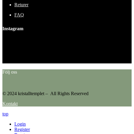
Returer
FAQ
Instagram
This error message is only visible to WordPress admins
Error: No feed found.
Please go to the Instagram Feed settings page to create a feed.
Följ oss
© 2024 kristalltemplet – All Rights Reserved
Kontakt
top
Login
Register