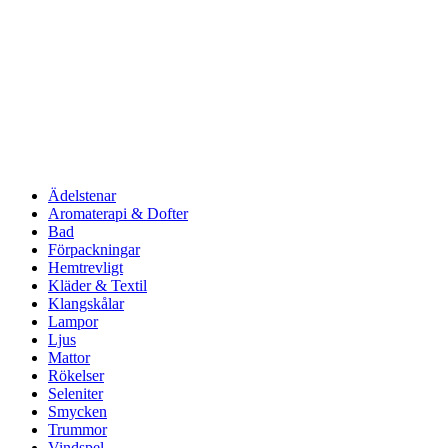
Ädelstenar
Aromaterapi & Dofter
Bad
Förpackningar
Hemtrevligt
Kläder & Textil
Klangskålar
Lampor
Ljus
Mattor
Rökelser
Seleniter
Smycken
Trummor
Vindspel