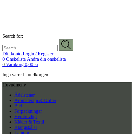
Search for:
Ditt konto
Login / Register
0
Önskelista
Ändra din önskelista
0
Varukorg
0,00
kr
Inga varor i kundkorgen
Huvudmeny
Ädelstenar
Aromaterapi & Dofter
Bad
Förpackningar
Hemtrevligt
Kläder & Textil
Klangskålar
Lampor