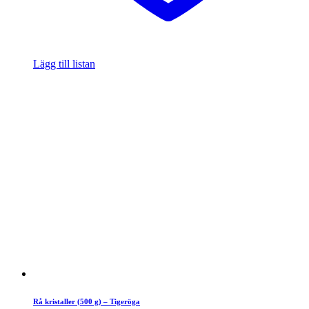
Lägg till listan
Rå kristaller (500 g) – Tigeröga