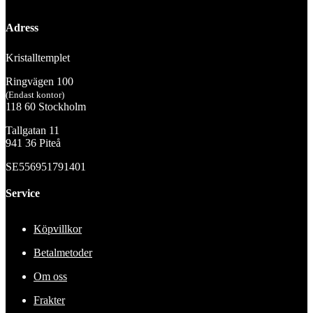
Adress
Kristalltemplet
Ringvägen 100
(Endast kontor)
118 60 Stockholm
Tallgatan 11
941 36 Piteå
SE556951791401
Service
Köpvillkor
Betalmetoder
Om oss
Frakter