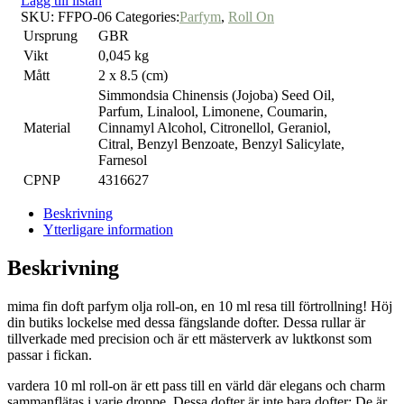
Lägg till listan
SKU:
FFPO-06
Categories:
Parfym
,
Roll On
Ursprung
GBR
Vikt
0,045 kg
Mått
2 x 8.5 (cm)
Simmondsia Chinensis (Jojoba) Seed Oil,
Parfum, Linalool, Limonene, Coumarin,
Material
Cinnamyl Alcohol, Citronellol, Geraniol,
Citral, Benzyl Benzoate, Benzyl Salicylate,
Farnesol
CPNP
4316627
Beskrivning
Ytterligare information
Beskrivning
mima fin doft parfym olja roll-on, en 10 ml resa till förtrollning! Höj
din butiks lockelse med dessa fängslande dofter. Dessa rullar är
tillverkade med precision och är ett mästerverk av luktkonst som
passar i fickan.
vardera 10 ml roll-on är ett pass till en värld där elegans och charm
sammanflätas i varje droppe. Dessa dofter är inte bara dofter; De är