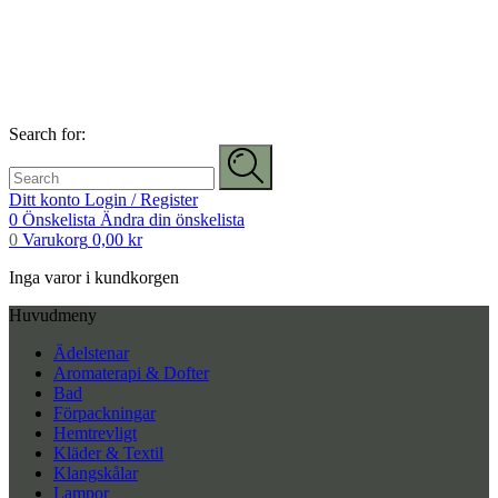
Search for:
Ditt konto
Login / Register
0
Önskelista
Ändra din önskelista
0
Varukorg
0,00
kr
Inga varor i kundkorgen
Huvudmeny
Ädelstenar
Aromaterapi & Dofter
Bad
Förpackningar
Hemtrevligt
Kläder & Textil
Klangskålar
Lampor