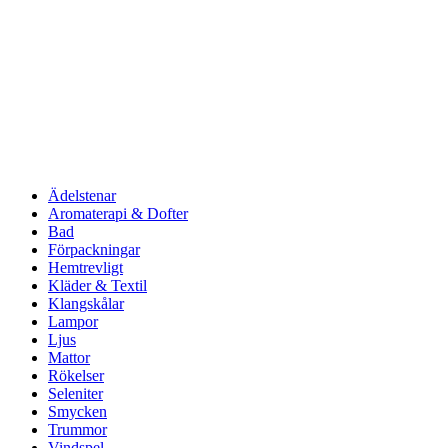
Ädelstenar
Aromaterapi & Dofter
Bad
Förpackningar
Hemtrevligt
Kläder & Textil
Klangskålar
Lampor
Ljus
Mattor
Rökelser
Seleniter
Smycken
Trummor
Vindspel