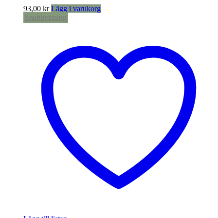
93,00
kr
Lägg i varukorg
Snabbvisning