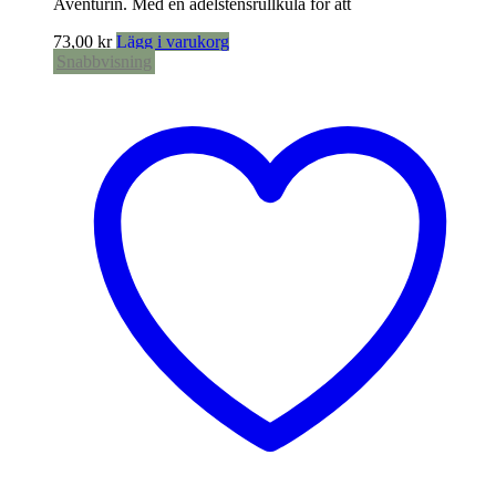
Aventurin. Med en ädelstensrullkula för att
73,00
kr
Lägg i varukorg
Snabbvisning