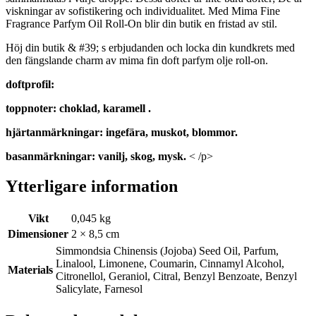
viskningar av sofistikering och individualitet. Med Mima Fine
Fragrance Parfym Oil Roll-On blir din butik en fristad av stil.
Höj din butik & #39; s erbjudanden och locka din kundkrets med
den fängslande charm av mima fin doft parfym olje roll-on.
doftprofil:
toppnoter: choklad, karamell .
hjärtanmärkningar: ingefära, muskot, blommor.
basanmärkningar: vanilj, skog, mysk.
< /p>
Ytterligare information
Vikt
0,045 kg
Dimensioner
2 × 8,5 cm
Simmondsia Chinensis (Jojoba) Seed Oil, Parfum,
Linalool, Limonene, Coumarin, Cinnamyl Alcohol,
Materials
Citronellol, Geraniol, Citral, Benzyl Benzoate, Benzyl
Salicylate, Farnesol