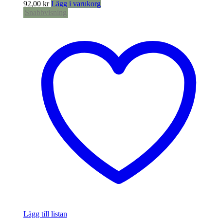
92,00
kr
Lägg i varukorg
Snabbvisning
Lägg till listan