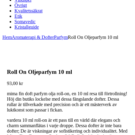
Övrigt
Kvalitetssäkrat
Etik
Somavedic
Kristallguide
Hem
Aromaterapi & Dofter
Parfym
Roll On Oljeparfym 10 ml
Roll On Oljeparfym 10 ml
93,00
kr
mima fin doft parfym olja roll-on, en 10 ml resa till förtrollning!
Höj din butiks lockelse med dessa fängslande dofter. Dessa
rullar är tillverkade med precision och är ett mästerverk av
luktkonst som passar i fickan.
vardera 10 ml roll-on är ett pass till en värld där elegans och
charm sammanflätas i varje droppe. Dessa dofter är inte bara
dofter; De är viskningar av sofistikering och individualitet. Med