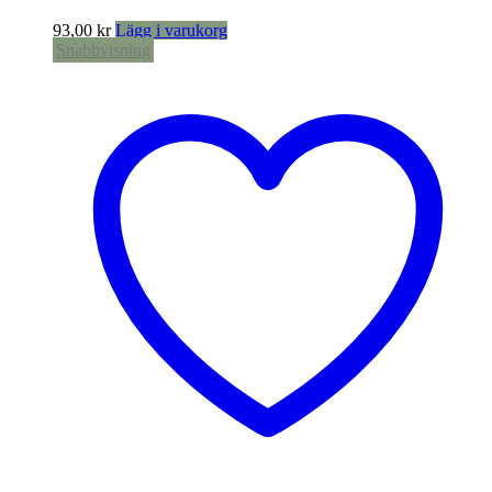
93,00
kr
Lägg i varukorg
Snabbvisning