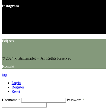
Instagram
This error message is only visible to WordPress admins
Error: No feed found.
Please go to the Instagram Feed settings page to create a feed.
Följ oss
© 2024 kristalltemplet – All Rights Reserved
Kontakt
top
Login
Register
Reset
Username
*
Password
*