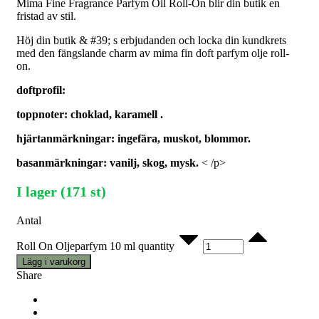
Mima Fine Fragrance Parfym Oil Roll-On blir din butik en
fristad av stil.
Höj din butik & #39; s erbjudanden och locka din kundkrets
med den fängslande charm av mima fin doft parfym olje roll-
on.
doftprofil:
toppnoter: choklad, karamell .
hjärtanmärkningar: ingefära, muskot, blommor.
basanmärkningar: vanilj, skog, mysk.
< /p>
I lager (171 st)
Antal
Roll On Oljeparfym 10 ml quantity
Lägg i varukorg
Share