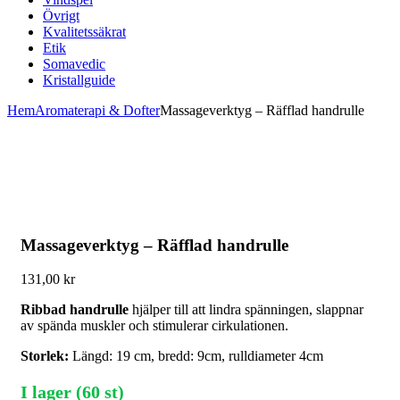
Övrigt
Kvalitetssäkrat
Etik
Somavedic
Kristallguide
Hem
Aromaterapi & Dofter
Massageverktyg – Räfflad handrulle
Massageverktyg – Räfflad handrulle
131,00
kr
Ribbad handrulle
hjälper till att lindra spänningen, slappnar
av spända muskler och stimulerar cirkulationen.
Storlek:
Längd: 19 cm, bredd: 9cm, rulldiameter 4cm
I lager (60 st)