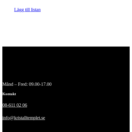
Lägg till listan
Månd – Fred: 09.00-17.00
Kontakt
08-611 02 06
info@kristalltemplet.se