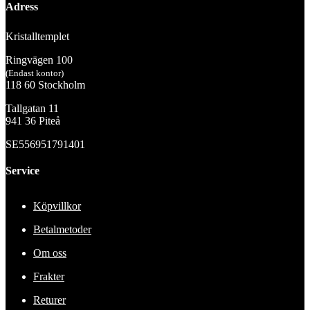
Adress
Kristalltemplet
Ringvägen 100
(Endast kontor)
118 60 Stockholm
Tallgatan 11
941 36 Piteå
SE556951791401
Service
Köpvillkor
Betalmetoder
Om oss
Frakter
Returer