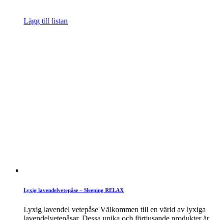
Lägg till listan
Lyxig lavendelvetepåse – Sleeping RELAX
Lyxig lavendel vetepåse Välkommen till en värld av lyxiga
lavendelvetepåsar. Dessa unika och förtjusande produkter är