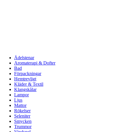
Ädelstenar
Aromaterapi & Dofter
Bad
Förpackningar
Hemtrevligt
Kläder & Textil
Klangskålar
Lampor
Ljus
Mattor
Rökelser
Seleniter
Smycken
Trummor
Vindspel