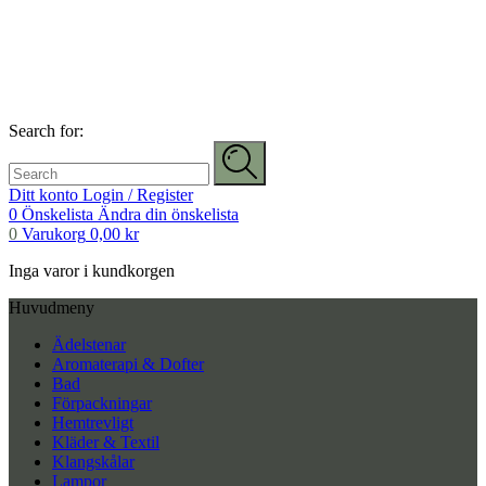
Search for:
Ditt konto
Login / Register
0
Önskelista
Ändra din önskelista
0
Varukorg
0,00
kr
Inga varor i kundkorgen
Huvudmeny
Ädelstenar
Aromaterapi & Dofter
Bad
Förpackningar
Hemtrevligt
Kläder & Textil
Klangskålar
Lampor