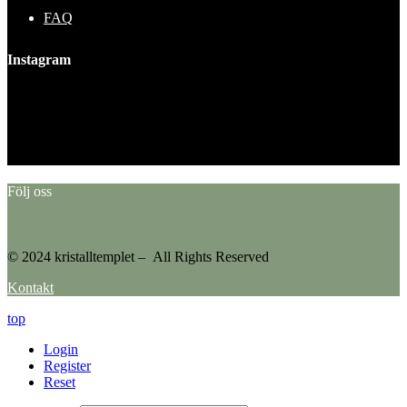
FAQ
Instagram
This error message is only visible to WordPress admins
Error: No feed found.
Please go to the Instagram Feed settings page to create a feed.
Följ oss
© 2024 kristalltemplet – All Rights Reserved
Kontakt
top
Login
Register
Reset