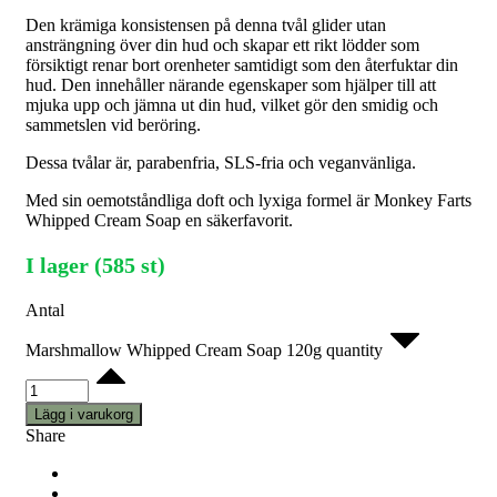
Den krämiga konsistensen på denna tvål glider utan
ansträngning över din hud och skapar ett rikt lödder som
försiktigt renar bort orenheter samtidigt som den återfuktar din
hud. Den innehåller närande egenskaper som hjälper till att
mjuka upp och jämna ut din hud, vilket gör den smidig och
sammetslen vid beröring.
Dessa tvålar är, parabenfria, SLS-fria och veganvänliga.
Med sin oemotståndliga doft och lyxiga formel är Monkey Farts
Whipped Cream Soap en säkerfavorit.
I lager (585 st)
Antal
Marshmallow Whipped Cream Soap 120g quantity
Lägg i varukorg
Share