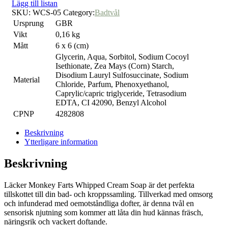
Lägg till listan
SKU:
WCS-05
Category:
Badtvål
Ursprung
GBR
Vikt
0,16 kg
Mått
6 x 6 (cm)
Glycerin, Aqua, Sorbitol, Sodium Cocoyl
Isethionate, Zea Mays (Corn) Starch,
Disodium Lauryl Sulfosuccinate, Sodium
Material
Chloride, Parfum, Phenoxyethanol,
Caprylic/capric triglyceride, Tetrasodium
EDTA, CI 42090, Benzyl Alcohol
CPNP
4282808
Beskrivning
Ytterligare information
Beskrivning
Läcker Monkey Farts Whipped Cream Soap är det perfekta
tillskottet till din bad- och kroppssamling. Tillverkad med omsorg
och infunderad med oemotståndliga dofter, är denna tvål en
sensorisk njutning som kommer att låta din hud kännas fräsch,
näringsrik och vackert doftande.