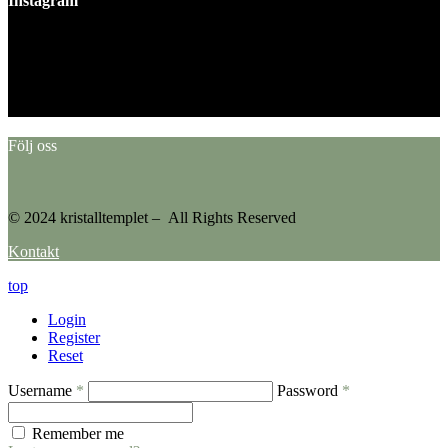
Instagram
This error message is only visible to WordPress admins
Error: No feed found.
Please go to the Instagram Feed settings page to create a feed.
Följ oss
© 2024 kristalltemplet – All Rights Reserved
Kontakt
top
Login
Register
Reset
Username
*
Password
*
Remember me