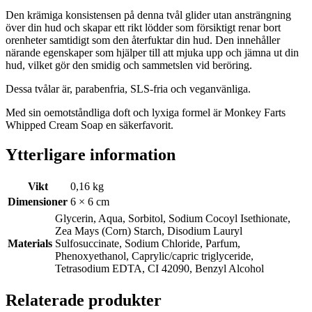
Den krämiga konsistensen på denna tvål glider utan ansträngning
över din hud och skapar ett rikt lödder som försiktigt renar bort
orenheter samtidigt som den återfuktar din hud. Den innehåller
närande egenskaper som hjälper till att mjuka upp och jämna ut din
hud, vilket gör den smidig och sammetslen vid beröring.
Dessa tvålar är, parabenfria, SLS-fria och veganvänliga.
Med sin oemotståndliga doft och lyxiga formel är Monkey Farts
Whipped Cream Soap en säkerfavorit.
Ytterligare information
Vikt
0,16 kg
Dimensioner
6 × 6 cm
Glycerin, Aqua, Sorbitol, Sodium Cocoyl Isethionate,
Zea Mays (Corn) Starch, Disodium Lauryl
Materials
Sulfosuccinate, Sodium Chloride, Parfum,
Phenoxyethanol, Caprylic/capric triglyceride,
Tetrasodium EDTA, CI 42090, Benzyl Alcohol
Relaterade produkter