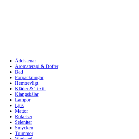
Ädelstenar
Aromaterapi & Dofter
Bad
Förpackningar
Hemtrevligt
Kläder & Textil
Klangskålar
Lampor
Ljus
Mattor
Rökelser
Seleniter
Smycken
Trummor
Vindspel