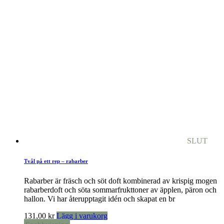
SLUT
Tvål på ett rep – rabarber
Rabarber är fräsch och söt doft kombinerad av krispig mogen
rabarberdoft och söta sommarfrukttoner av äpplen, päron och
hallon. Vi har återupptagit idén och skapat en br
131,00
kr
Lägg i varukorg