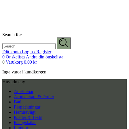
Search for:
Ditt konto
Login / Register
0
Önskelista
Ändra din önskelista
0
Varukorg
0,00
kr
Inga varor i kundkorgen
Huvudmeny
Ädelstenar
Aromaterapi & Dofter
Bad
Förpackningar
Hemtrevligt
Kläder & Textil
Klangskålar
Lampor