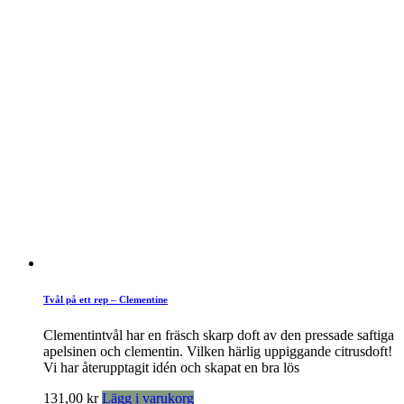
Tvål på ett rep – Clementine
Clementintvål har en fräsch skarp doft av den pressade saftiga
apelsinen och clementin. Vilken härlig uppiggande citrusdoft!
Vi har återupptagit idén och skapat en bra lös
131,00
kr
Lägg i varukorg