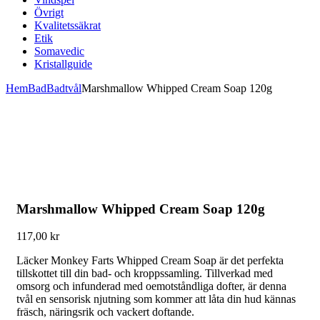
Övrigt
Kvalitetssäkrat
Etik
Somavedic
Kristallguide
Hem
Bad
Badtvål
Marshmallow Whipped Cream Soap 120g
Marshmallow Whipped Cream Soap 120g
117,00
kr
Läcker Monkey Farts Whipped Cream Soap är det perfekta
tillskottet till din bad- och kroppssamling. Tillverkad med
omsorg och infunderad med oemotståndliga dofter, är denna
tvål en sensorisk njutning som kommer att låta din hud kännas
fräsch, näringsrik och vackert doftande.