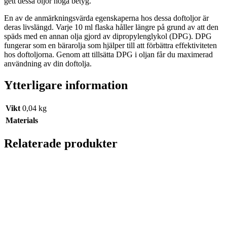
gett dessa oljor höga betyg.
En av de anmärkningsvärda egenskaperna hos dessa doftoljor är
deras livslängd. Varje 10 ml flaska håller längre på grund av att den
späds med en annan olja gjord av dipropylenglykol (DPG). DPG
fungerar som en bärarolja som hjälper till att förbättra effektiviteten
hos doftoljorna. Genom att tillsätta DPG i oljan får du maximerad
användning av din doftolja.
Ytterligare information
Vikt
0,04 kg
Materials
Relaterade produkter