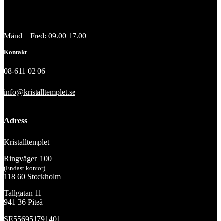
Månd – Fred: 09.00-17.00
Kontakt
08-611 02 06
info@kristalltemplet.se
Adress
Kristalltemplet
Ringvägen 100
(Endast kontor)
118 60 Stockholm
Tallgatan 11
941 36 Piteå
SE556951791401