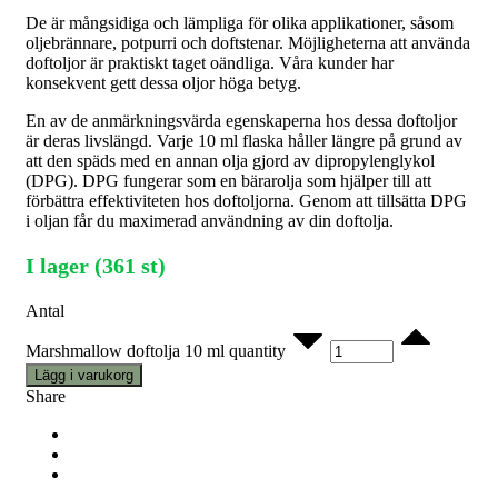
De är mångsidiga och lämpliga för olika applikationer, såsom
oljebrännare, potpurri och doftstenar. Möjligheterna att använda
doftoljor är praktiskt taget oändliga. Våra kunder har
konsekvent gett dessa oljor höga betyg.
En av de anmärkningsvärda egenskaperna hos dessa doftoljor
är deras livslängd. Varje 10 ml flaska håller längre på grund av
att den späds med en annan olja gjord av dipropylenglykol
(DPG). DPG fungerar som en bärarolja som hjälper till att
förbättra effektiviteten hos doftoljorna. Genom att tillsätta DPG
i oljan får du maximerad användning av din doftolja.
I lager (361 st)
Antal
Marshmallow doftolja 10 ml quantity
Lägg i varukorg
Share