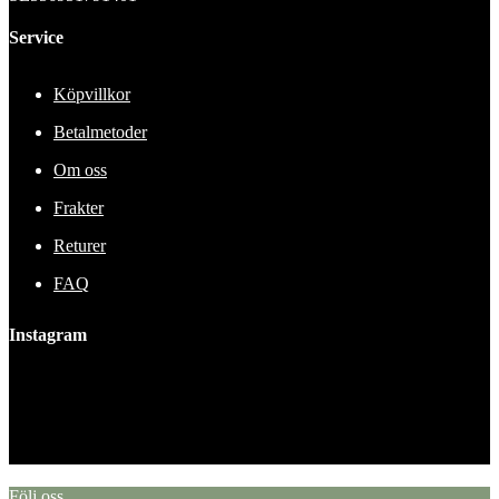
Service
Köpvillkor
Betalmetoder
Om oss
Frakter
Returer
FAQ
Instagram
This error message is only visible to WordPress admins
Error: No feed found.
Please go to the Instagram Feed settings page to create a feed.
Följ oss