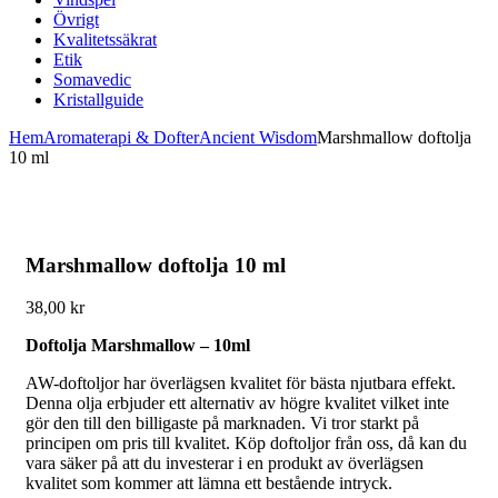
Övrigt
Kvalitetssäkrat
Etik
Somavedic
Kristallguide
Hem
Aromaterapi & Dofter
Ancient Wisdom
Marshmallow doftolja
10 ml
Marshmallow doftolja 10 ml
38,00
kr
Doftolja Marshmallow – 10ml
AW-doftoljor har överlägsen kvalitet för bästa njutbara effekt.
Denna olja erbjuder ett alternativ av högre kvalitet vilket inte
gör den till den billigaste på marknaden. Vi tror starkt på
principen om pris till kvalitet. Köp doftoljor från oss, då kan du
vara säker på att du investerar i en produkt av överlägsen
kvalitet som kommer att lämna ett bestående intryck.