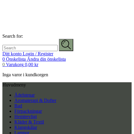
Search for:
Ditt konto
Login / Register
0
Önskelista
Ändra din önskelista
0
Varukorg
0,00
kr
Inga varor i kundkorgen
Huvudmeny
Ädelstenar
Aromaterapi & Dofter
Bad
Förpackningar
Hemtrevligt
Kläder & Textil
Klangskålar
Lampor