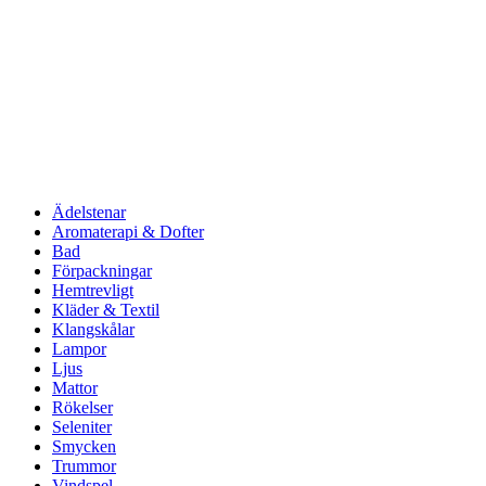
Ädelstenar
Aromaterapi & Dofter
Bad
Förpackningar
Hemtrevligt
Kläder & Textil
Klangskålar
Lampor
Ljus
Mattor
Rökelser
Seleniter
Smycken
Trummor
Vindspel