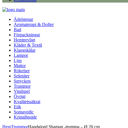
Ädelstenar
Aromaterapi & Dofter
Bad
Förpackningar
Hemtrevligt
Kläder & Textil
Klangskålar
Lampor
Ljus
Mattor
Rökelser
Seleniter
Smycken
Trummor
Vindspel
Övrigt
Kvalitetssäkrat
Etik
Somavedic
Kristallguide
Hem
Trummor
Handgjord Shaman -trumma – Ø 20 cm