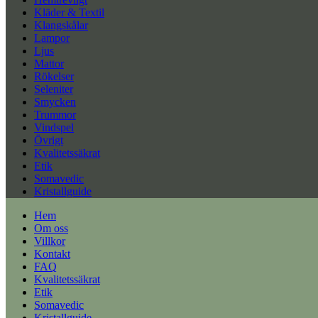
Kläder & Textil
Klangskålar
Lampor
Ljus
Mattor
Rökelser
Seleniter
Smycken
Trummor
Vindspel
Övrigt
Kvalitetssäkrat
Etik
Somavedic
Kristallguide
Hem
Om oss
Villkor
Kontakt
FAQ
Kvalitetssäkrat
Etik
Somavedic
Kristallguide