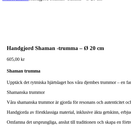
Handgjord Shaman -trumma – Ø 20 cm
605,00
kr
Shaman trumma
Upptäck det rytmiska hjärtslaget hos våra djembes trummor – en fant
Shamanska trummor
Våra shamanska trummor är gjorda för resonans och autenticitet oc
Handgjorda av förstklassiga material, inklusive äkta getskinn, erbjud
Omfamna det ursprungliga, anslut till traditionen och skapa en fört