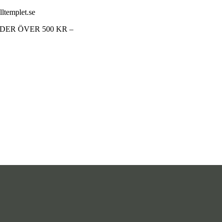
lltemplet.se
RDER ÖVER 500 KR –