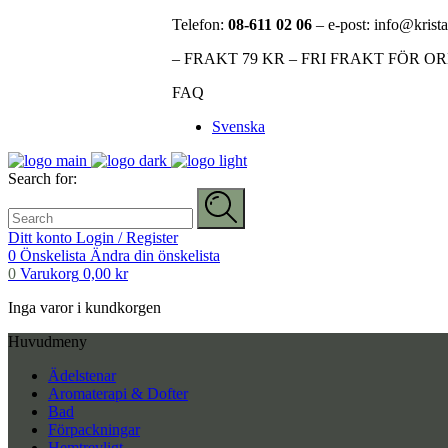
Telefon:
08-611 02 06
– e-post: info@krista
– FRAKT 79 KR – FRI FRAKT FÖR O
FAQ
Svenska
Search for:
Ditt konto
Login / Register
0
Önskelista
Ändra din önskelista
0
Varukorg
0,00
kr
Inga varor i kundkorgen
Huvudmeny
Ädelstenar
Aromaterapi & Dofter
Bad
Förpackningar
Hemtrevligt