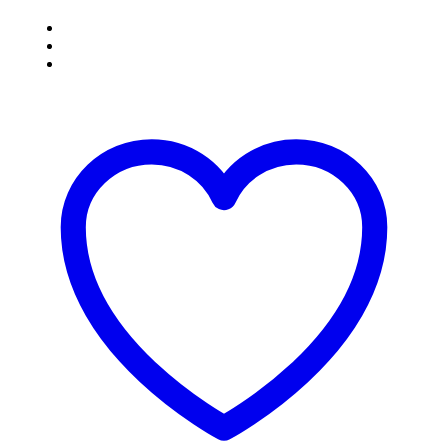
Armband
-
Turkos
quantity