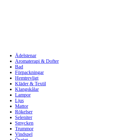
Ädelstenar
Aromaterapi & Dofter
Bad
Förpackningar
Hemtrevligt
Kläder & Textil
Klangskålar
Lampor
Ljus
Mattor
Rökelser
Seleniter
Smycken
Trummor
Vindspel
Övrigt