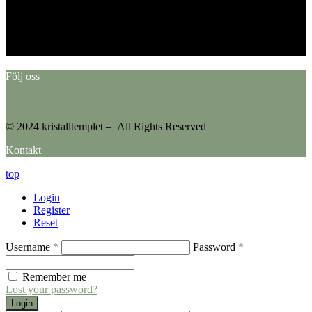
This error message is only visible to WordPress admins
Error: No feed found.
Please go to the Instagram Feed settings page to create a feed.
Följ oss
© 2024 kristalltemplet – All Rights Reserved
Kontakt
top
Login
Register
Reset
Username
*
Password
*
Remember me
Lost your password?
Login