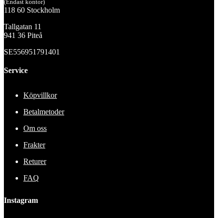
(Endast kontor)
118 60 Stockholm
Tallgatan 11
941 36 Piteå
SE556951791401
Service
Köpvillkor
Betalmetoder
Om oss
Frakter
Returer
FAQ
Instagram