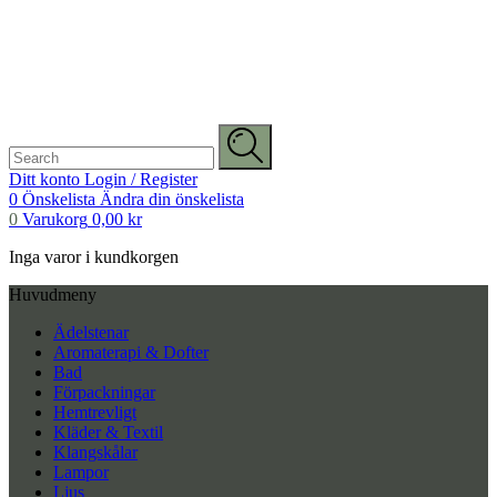
Search
for:
Ditt konto
Login / Register
0
Önskelista
Ändra din önskelista
0
Varukorg
0,00
kr
Inga varor i kundkorgen
Huvudmeny
Ädelstenar
Aromaterapi & Dofter
Bad
Förpackningar
Hemtrevligt
Kläder & Textil
Klangskålar
Lampor
Ljus