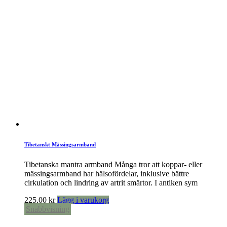
Tibetanskt Mässingsarmband
Tibetanska mantra armband Många tror att koppar- eller
mässingsarmband har hälsofördelar, inklusive bättre
cirkulation och lindring av artrit smärtor. I antiken sym
225,00
kr
Lägg i varukorg
Snabbvisning