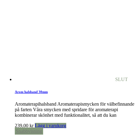
SLUT
Arom halsband 30mm
Aromaterapihalsband Aromaterapismycken för välbefinnande
på farten Våra smycken med spridare för aromaterapi
kombinerar skönhet med funktionalitet, så att du kan
239,00
kr
Lägg i varukorg
Snabbvisning