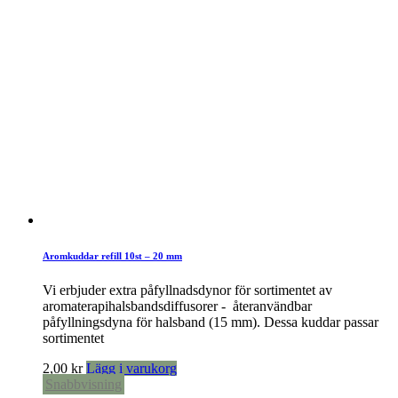
Aromkuddar refill 10st – 20 mm
Vi erbjuder extra påfyllnadsdynor för sortimentet av
aromaterapihalsbandsdiffusorer - återanvändbar
påfyllningsdyna för halsband (15 mm). Dessa kuddar passar
sortimentet
2,00
kr
Lägg i varukorg
Snabbvisning