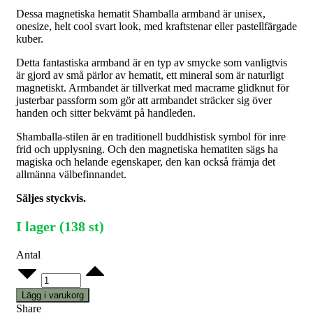
Dessa magnetiska hematit Shamballa armband är unisex,
onesize, helt cool svart look, med kraftstenar eller pastellfärgade
kuber.
Detta fantastiska armband är en typ av smycke som vanligtvis
är gjord av små pärlor av hematit, ett mineral som är naturligt
magnetiskt. Armbandet är tillverkat med macrame glidknut för
justerbar passform som gör att armbandet sträcker sig över
handen och sitter bekvämt på handleden.
Shamballa-stilen är en traditionell buddhistisk symbol för inre
frid och upplysning. Och den magnetiska hematiten sägs ha
magiska och helande egenskaper, den kan också främja det
allmänna välbefinnandet.
Säljes styckvis.
I lager (138 st)
Antal
Magnetisk
hematit
Shamballa
Lägg i varukorg
-
Share