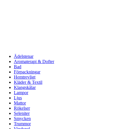
Ädelstenar
Aromaterapi & Dofter
Bad
Förpackningar
Hemtrevligt
Kläder & Textil
Klangskålar
Lampor
Ljus
Mattor
Rökelser
Seleniter
Smycken
Trummor
Vindspel