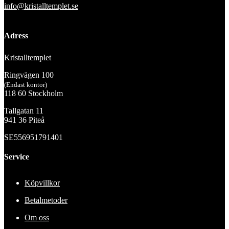
info@kristalltemplet.se
Adress
Kristalltemplet
Ringvägen 100
(Endast kontor)
118 60 Stockholm
Tallgatan 11
941 36 Piteå
SE556951791401
Service
Köpvillkor
Betalmetoder
Om oss