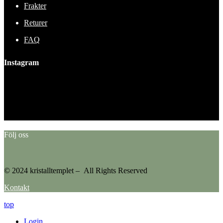
Frakter
Returer
FAQ
Instagram
This error message is only visible to WordPress admins
Error: No feed found.
Please go to the Instagram Feed settings page to create a feed.
Följ oss
© 2024 kristalltemplet – All Rights Reserved
Kontakt
top
Login