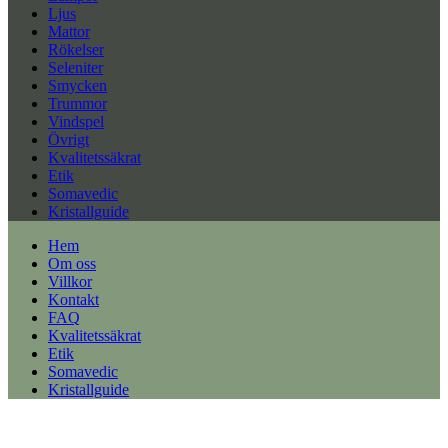
Ljus
Mattor
Rökelser
Seleniter
Smycken
Trummor
Vindspel
Övrigt
Kvalitetssäkrat
Etik
Somavedic
Kristallguide
Hem
Om oss
Villkor
Kontakt
FAQ
Kvalitetssäkrat
Etik
Somavedic
Kristallguide