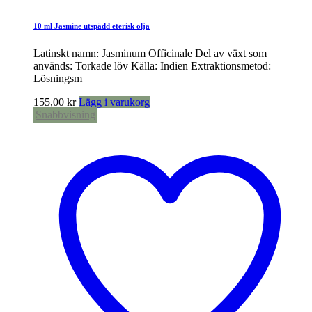
10 ml Jasmine utspädd eterisk olja
Latinskt namn: Jasminum Officinale Del av växt som
används: Torkade löv Källa: Indien Extraktionsmetod:
Lösningsm
155,00
kr
Lägg i varukorg
Snabbvisning