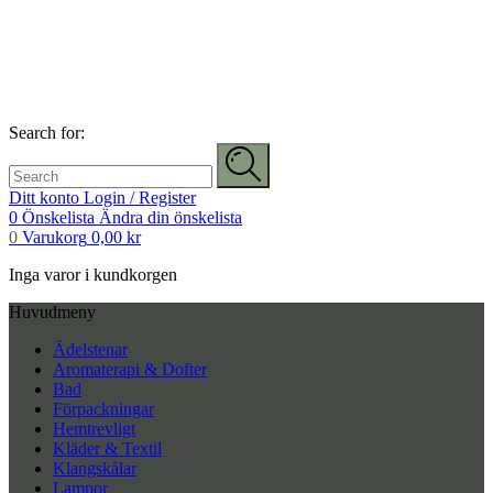
Search for:
Ditt konto
Login / Register
0
Önskelista
Ändra din önskelista
0
Varukorg
0,00
kr
Inga varor i kundkorgen
Huvudmeny
Ädelstenar
Aromaterapi & Dofter
Bad
Förpackningar
Hemtrevligt
Kläder & Textil
Klangskålar
Lampor