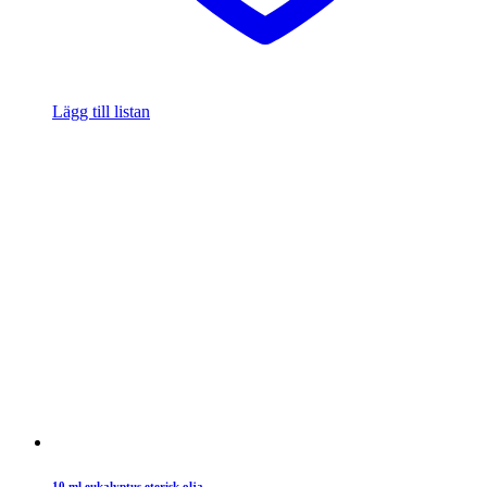
Lägg till listan
10 ml eukalyptus eterisk olja