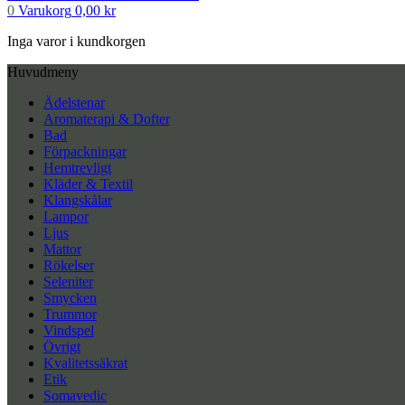
0
Varukorg
0,00
kr
Inga varor i kundkorgen
Huvudmeny
Ädelstenar
Aromaterapi & Dofter
Bad
Förpackningar
Hemtrevligt
Kläder & Textil
Klangskålar
Lampor
Ljus
Mattor
Rökelser
Seleniter
Smycken
Trummor
Vindspel
Övrigt
Kvalitetssäkrat
Etik
Somavedic