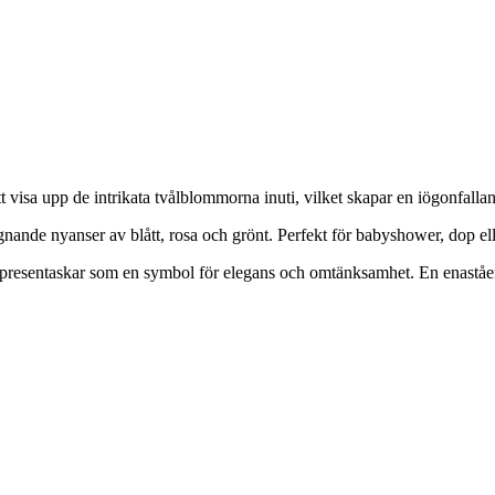
att visa upp de intrikata tvålblommorna inuti, vilket skapar en iögonfall
de nyanser av blått, rosa och grönt. Perfekt för babyshower, dop eller fö
ålblompresentaskar som en symbol för elegans och omtänksamhet. En enas