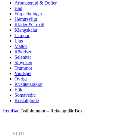
Aromaterapi & Dofter
Bad
Förpackningar
Hemtrevligt
Kläder & Textil
Klangskålar
Lampor
Ljus
Mattor
Rökelser
Seleniter
Smycken
Trummor
Vindspel
Övrigt
Kvalitetssäkrat
Etik
Somavedic
Kristallguide
Hem
Bad
Tvålblommor – Rektangulär Box
SLUT