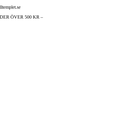
lltemplet.se
RDER ÖVER 500 KR –