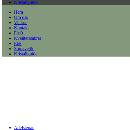
Kristallguide
Hem
Om oss
Villkor
Kontakt
FAQ
Kvalitetssäkrat
Etik
Somavedic
Kristallguide
Ädelstenar