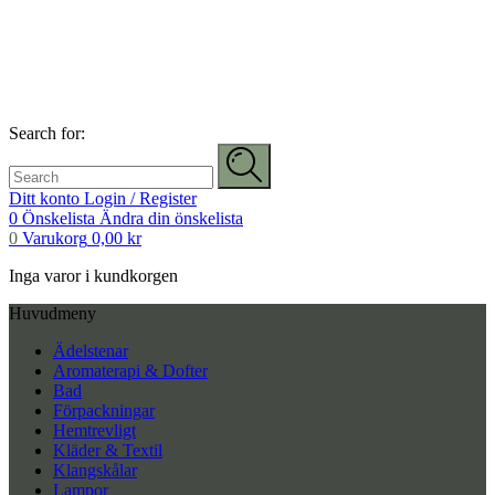
Search for:
Ditt konto
Login / Register
0
Önskelista
Ändra din önskelista
0
Varukorg
0,00
kr
Inga varor i kundkorgen
Huvudmeny
Ädelstenar
Aromaterapi & Dofter
Bad
Förpackningar
Hemtrevligt
Kläder & Textil
Klangskålar
Lampor