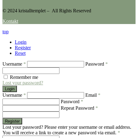
© 2024 kristalltemplet – All Rights Reserved
Kontakt
top
Login
Register
Reset
Username
*
Password
*
Remember me
Lost your password?
Login
Username
*
Email
*
Password
*
Repeat Password
*
Register
Lost your password? Please enter your username or email address.
You will receive a link to create a new password via email.
*