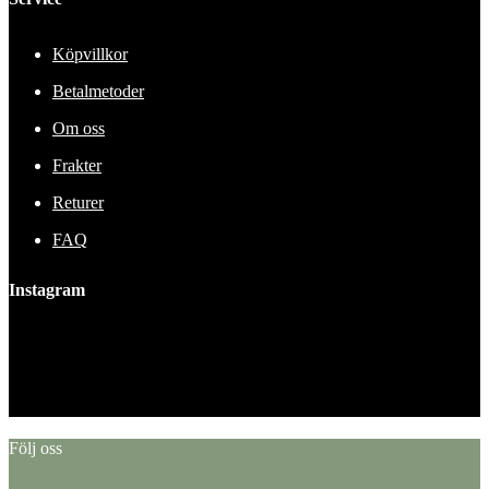
Köpvillkor
Betalmetoder
Om oss
Frakter
Returer
FAQ
Instagram
This error message is only visible to WordPress admins
Error: No feed found.
Please go to the Instagram Feed settings page to create a feed.
Följ oss