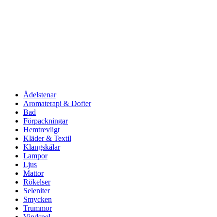
Ädelstenar
Aromaterapi & Dofter
Bad
Förpackningar
Hemtrevligt
Kläder & Textil
Klangskålar
Lampor
Ljus
Mattor
Rökelser
Seleniter
Smycken
Trummor
Vindspel