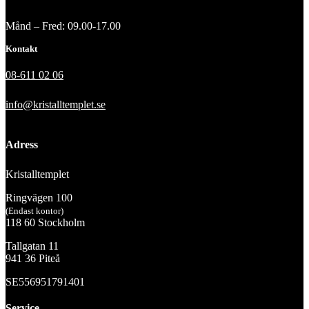
Månd – Fred: 09.00-17.00
Kontakt
08-611 02 06
info@kristalltemplet.se
Adress
Kristalltemplet
Ringvägen 100
(Endast kontor)
118 60 Stockholm
Tallgatan 11
941 36 Piteå
SE556951791401
Service