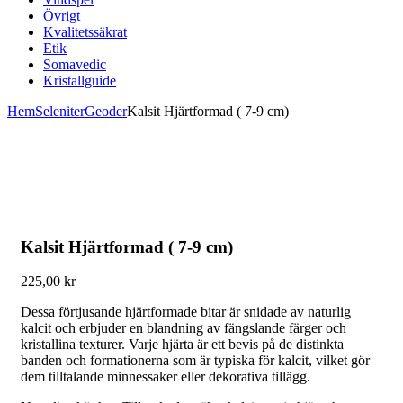
Övrigt
Kvalitetssäkrat
Etik
Somavedic
Kristallguide
Hem
Seleniter
Geoder
Kalsit Hjärtformad ( 7-9 cm)
Kalsit Hjärtformad ( 7-9 cm)
225,00
kr
Dessa förtjusande hjärtformade bitar är snidade av naturlig
kalcit och erbjuder en blandning av fängslande färger och
kristallina texturer. Varje hjärta är ett bevis på de distinkta
banden och formationerna som är typiska för kalcit, vilket gör
dem tilltalande minnessaker eller dekorativa tillägg.