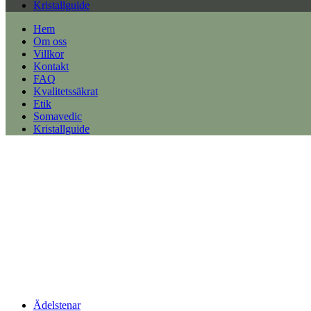
Kristallguide
Hem
Om oss
Villkor
Kontakt
FAQ
Kvalitetssäkrat
Etik
Somavedic
Kristallguide
Ädelstenar