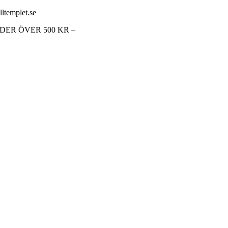
lltemplet.se
RDER ÖVER 500 KR –