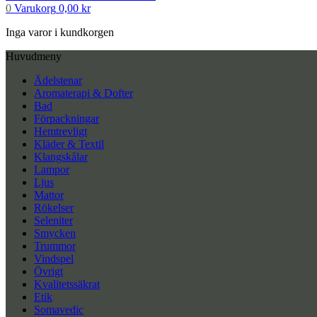
0
Varukorg
0,00
kr
Inga varor i kundkorgen
Huvudmeny
Ädelstenar
Aromaterapi & Dofter
Bad
Förpackningar
Hemtrevligt
Kläder & Textil
Klangskålar
Lampor
Ljus
Mattor
Rökelser
Seleniter
Smycken
Trummor
Vindspel
Övrigt
Kvalitetssäkrat
Etik
Somavedic