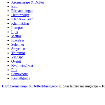
Aromaterapi & Dofter
Bad
Förpackningar
Hemtrevligt
Kläder & Textil
Klangskålar
Lampor
Ljus
Mattor
Rökelser
Seleniter
Smycken
Trummor
Vindspel
Övrigt
Kvalitetssäkrat
Etik
Somavedic
Kristallguide
Hem
Aromaterapi & Dofter
Massageolja
Logar lättare massageolja – 1