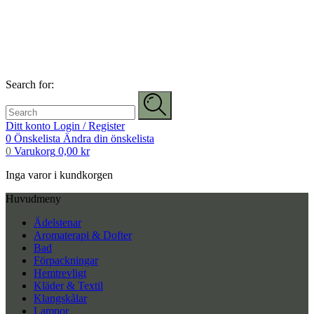
Search for:
Ditt konto
Login / Register
0
Önskelista
Ändra din önskelista
0
Varukorg
0,00
kr
Inga varor i kundkorgen
Huvudmeny
Ädelstenar
Aromaterapi & Dofter
Bad
Förpackningar
Hemtrevligt
Kläder & Textil
Klangskålar
Lampor