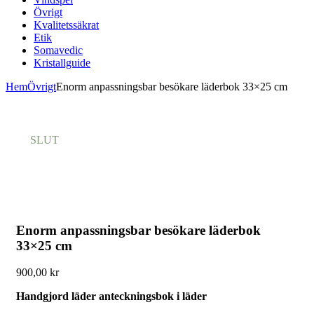
Övrigt
Kvalitetssäkrat
Etik
Somavedic
Kristallguide
Hem
Övrigt
Enorm anpassningsbar besökare läderbok 33×25 cm
SLUT
Enorm anpassningsbar besökare läderbok
33×25 cm
900,00
kr
Handgjord läder anteckningsbok i läder