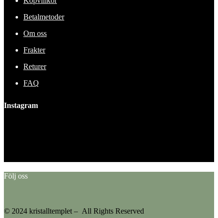
Köpvillkor
Betalmetoder
Om oss
Frakter
Returer
FAQ
Instagram
This error message is only visible to WordPress admins
Error: No feed found.
Please go to the Instagram Feed settings page to create a feed.
Följ oss
© 2024 kristalltemplet – All Rights Reserved