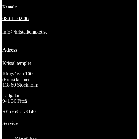
Kontakt
08-611 02 06
info@kristalltemplet.se
Adress
Kristalltemplet
Ringvägen 100
(Endast kontor)
118 60 Stockholm
Tallgatan 11
941 36 Piteå
SE556951791401
Service