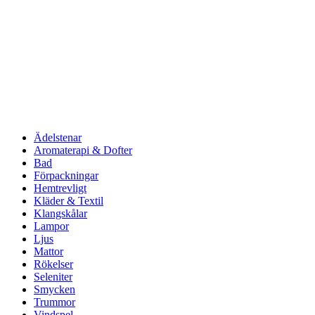
Ädelstenar
Aromaterapi & Dofter
Bad
Förpackningar
Hemtrevligt
Kläder & Textil
Klangskålar
Lampor
Ljus
Mattor
Rökelser
Seleniter
Smycken
Trummor
Vindspel