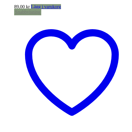
89,00
kr
Lägg i varukorg
Snabbvisning