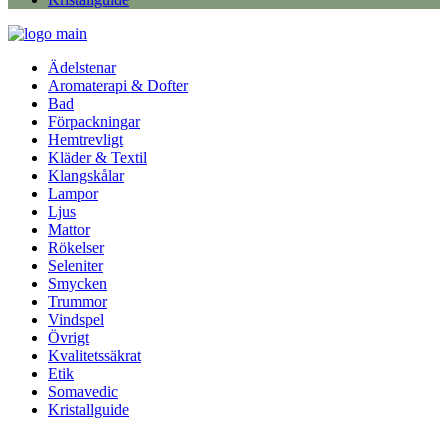
Ädelstenar
Aromaterapi & Dofter
Bad
Förpackningar
Hemtrevligt
Kläder & Textil
Klangskålar
Lampor
Ljus
Mattor
Rökelser
Seleniter
Smycken
Trummor
Vindspel
Övrigt
Kvalitetssäkrat
Etik
Somavedic
Kristallguide