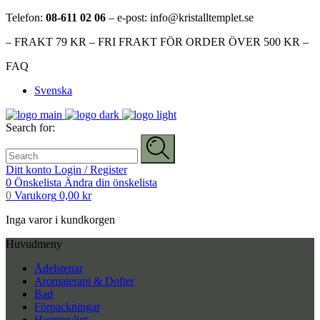
Telefon:
08-611 02 06
– e-post: info@kristalltemplet.se
– FRAKT 79 KR – FRI FRAKT FÖR ORDER ÖVER 500 KR –
FAQ
Svenska
Search for:
Ditt konto
Login / Register
0
Önskelista
Ändra din önskelista
0
Varukorg
0,00
kr
Inga varor i kundkorgen
Huvudmeny
Ädelstenar
Aromaterapi & Dofter
Bad
Förpackningar
Hemtrevligt