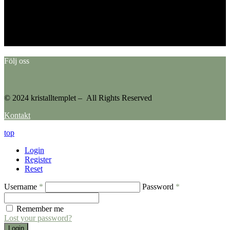
This error message is only visible to WordPress admins
Error: No feed found.
Please go to the Instagram Feed settings page to create a feed.
Följ oss
© 2024 kristalltemplet – All Rights Reserved
Kontakt
top
Login
Register
Reset
Username
*
Password
*
Remember me
Lost your password?
Login