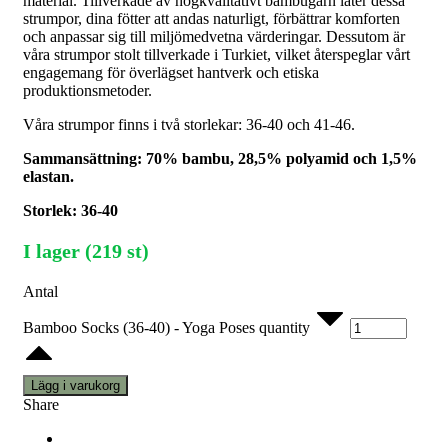
material. Tillverkade av högkvalitativt bambugarn låter dessa
strumpor, dina fötter att andas naturligt, förbättrar komforten
och anpassar sig till miljömedvetna värderingar. Dessutom är
våra strumpor stolt tillverkade i Turkiet, vilket återspeglar vårt
engagemang för överlägset hantverk och etiska
produktionsmetoder.
Våra strumpor finns i två storlekar: 36-40 och 41-46.
Sammansättning: 70% bambu, 28,5% polyamid och 1,5%
elastan.
Storlek: 36-40
I lager (219 st)
Antal
Bamboo Socks (36-40) - Yoga Poses quantity
Lägg i varukorg
Share