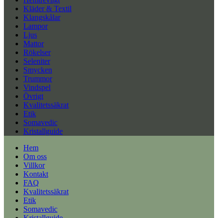
Kläder & Textil
Klangskålar
Lampor
Ljus
Mattor
Rökelser
Seleniter
Smycken
Trummor
Vindspel
Övrigt
Kvalitetssäkrat
Etik
Somavedic
Kristallguide
Hem
Om oss
Villkor
Kontakt
FAQ
Kvalitetssäkrat
Etik
Somavedic
Kristallguide