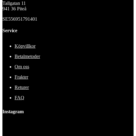
Tallgatan 11
941 36 Piteå
SE556951791401
Service
Köpvillkor
Betalmetoder
Om oss
Frakter
Returer
FAQ
Instagram
This error message is only visible to WordPress admins
Error: No feed found.