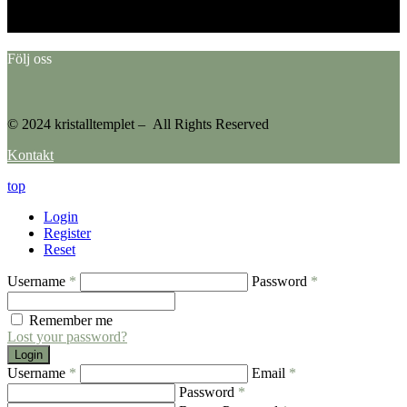
Please go to the Instagram Feed settings page to create a feed.
Följ oss
© 2024 kristalltemplet – All Rights Reserved
Kontakt
top
Login
Register
Reset
Username
*
Password
*
Remember me
Lost your password?
Login
Username
*
Email
*
Password
*