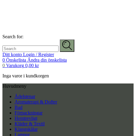
Search for:
Ditt konto
Login / Register
0
Önskelista
Ändra din önskelista
0
Varukorg
0,00
kr
Inga varor i kundkorgen
Huvudmeny
Ädelstenar
Aromaterapi & Dofter
Bad
Förpackningar
Hemtrevligt
Kläder & Textil
Klangskålar
Lampor