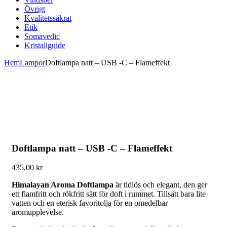
Övrigt
Kvalitetssäkrat
Etik
Somavedic
Kristallguide
Hem
Lampor
Doftlampa natt – USB -C – Flameffekt
Doftlampa natt – USB -C – Flameffekt
435,00
kr
Himalayan Aroma Doftlampa
är tidlös och elegant, den ger
ett flamfritt och rökfritt sätt för doft i rummet. Tillsätt bara lite
vatten och en eterisk favoritolja för en omedelbar
aromupplevelse.