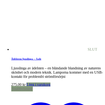
SLUT
Ädelstens ljusslinga – Jade
Ljusslinga av ädelsten – en bländande blandning av naturens
skönhet och modern teknik. Lamporna kommer med en USB-
kontakt för problemfri strömförsörjni
275,00
kr
Lägg i varukorg
Snabbvisning