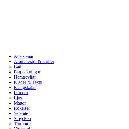
Ädelstenar
Aromaterapi & Dofter
Bad
Förpackningar
Hemtrevligt
Kläder & Textil
Klangskålar
Lampor
Ljus
Mattor
Rökelser
Seleniter
Smycken
Trummor
Vindspel