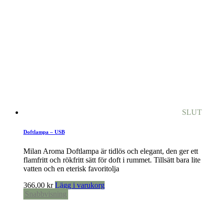
SLUT
Doftlampa – USB
Milan Aroma Doftlampa är tidlös och elegant, den ger ett
flamfritt och rökfritt sätt för doft i rummet. Tillsätt bara lite
vatten och en eterisk favoritolja
366,00
kr
Lägg i varukorg
Snabbvisning