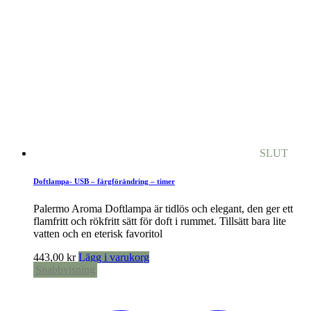
SLUT
Doftlampa- USB – färgförändring – timer
Palermo Aroma Doftlampa är tidlös och elegant, den ger ett
flamfritt och rökfritt sätt för doft i rummet. Tillsätt bara lite
vatten och en eterisk favoritol
443,00
kr
Lägg i varukorg
Snabbvisning