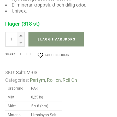
Eliminerar kroppslukt och dålig odör.
Unisex.
I lager (318 st)
Himalaya äggdeodorant sten quantity
LÄGG I VARUKORG
SHARE
LÄGG TILL LISTAN
SKU:
SaltDM-03
Categories:
Parfym
,
Roll on
,
Roll On
Ursprung
PAK
Vikt
0,25 kg
Mått
5 x 8 (cm)
Material
Himalayan Salt