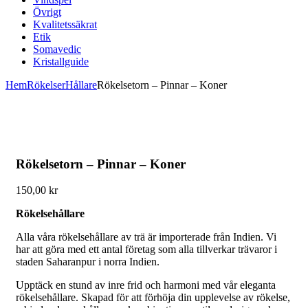
Övrigt
Kvalitetssäkrat
Etik
Somavedic
Kristallguide
Hem
Rökelser
Hållare
Rökelsetorn – Pinnar – Koner
Rökelsetorn – Pinnar – Koner
150,00
kr
Rökelsehållare
Alla våra rökelsehållare av trä är importerade från Indien. Vi
har att göra med ett antal företag som alla tillverkar trävaror i
staden Saharanpur i norra Indien.
Upptäck en stund av inre frid och harmoni med vår eleganta
rökelsehållare. Skapad för att förhöja din upplevelse av rökelse,