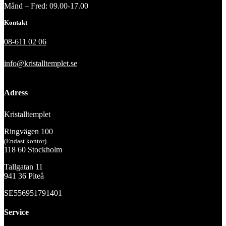
Månd – Fred: 09.00-17.00
Kontakt
08-611 02 06
info@kristalltemplet.se
Adress
Kristalltemplet
Ringvägen 100
(Endast kontor)
118 60 Stockholm
Tallgatan 11
941 36 Piteå
SE556951791401
Service