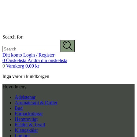
Search for:
Ditt konto
Login / Register
0
Önskelista
Ändra din önskelista
0
Varukorg
0,00
kr
Inga varor i kundkorgen
Huvudmeny
Ädelstenar
Aromaterapi & Dofter
Bad
Förpackningar
Hemtrevligt
Kläder & Textil
Klangskålar
Lampor