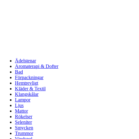
Ädelstenar
Aromaterapi & Dofter
Bad
Förpackningar
Hemtrevligt
Kläder & Textil
Klangskålar
Lampor
Ljus
Mattor
Rökelser
Seleniter
Smycken
Trummor
Vindspel