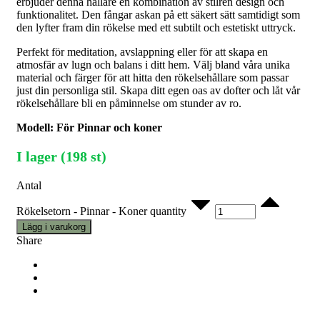
erbjuder denna hållare en kombination av stilren design och
funktionalitet. Den fångar askan på ett säkert sätt samtidigt som
den lyfter fram din rökelse med ett subtilt och estetiskt uttryck.
Perfekt för meditation, avslappning eller för att skapa en
atmosfär av lugn och balans i ditt hem. Välj bland våra unika
material och färger för att hitta den rökelsehållare som passar
just din personliga stil. Skapa ditt egen oas av dofter och låt vår
rökelsehållare bli en påminnelse om stunder av ro.
Modell: För Pinnar och koner
I lager (198 st)
Antal
Rökelsetorn - Pinnar - Koner quantity
Lägg i varukorg
Share