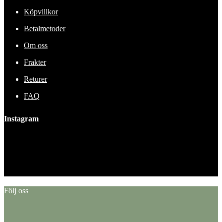
Köpvillkor
Betalmetoder
Om oss
Frakter
Returer
FAQ
Instagram
This error message is only visible to WordPress admins
Error: No feed found.
Please go to the Instagram Feed settings page to create a feed.
Följ oss