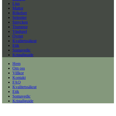
Ljus
Mattor
Rökelser
Seleniter
Smycken
Trummor
Vindspel
Övrigt
Kvalitetssäkrat
Etik
Somavedic
Kristallguide
Hem
Om oss
Villkor
Kontakt
FAQ
Kvalitetssäkrat
Etik
Somavedic
Kristallguide