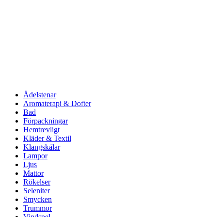
Ädelstenar
Aromaterapi & Dofter
Bad
Förpackningar
Hemtrevligt
Kläder & Textil
Klangskålar
Lampor
Ljus
Mattor
Rökelser
Seleniter
Smycken
Trummor
Vindspel