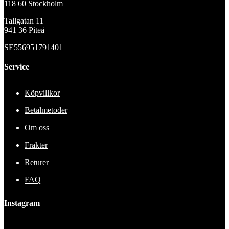
118 60 Stockholm
Tallgatan 11
941 36 Piteå
SE556951791401
Service
Köpvillkor
Betalmetoder
Om oss
Frakter
Returer
FAQ
Instagram
This error message is only visible to WordPress admins