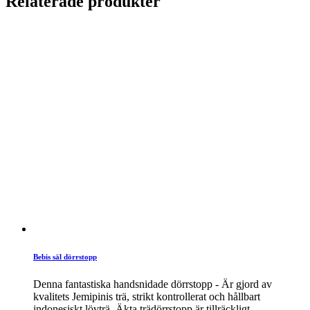
Relaterade produkter
Bebis säl dörrstopp
Denna fantastiska handsnidade dörrstopp - Är gjord av
kvalitets Jemipinis trä, strikt kontrollerat och hållbart
indonesiskt lövträ. Äkta trädörrstopp är tillräckligt