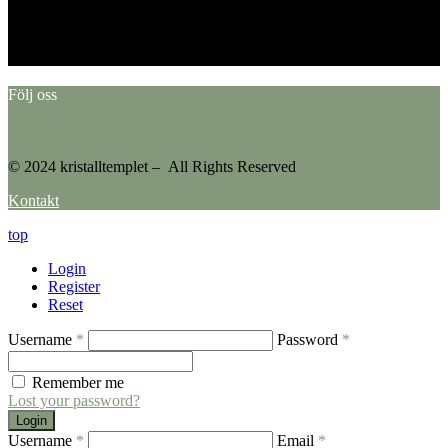
Error: No feed found.
Please go to the Instagram Feed settings page to create a feed.
Följ oss
© 2024 kristalltemplet – All Rights Reserved
Kontakt
top
Login
Register
Reset
Username
*
Password
*
Remember me
Lost your password?
Login
Username
*
Email
*