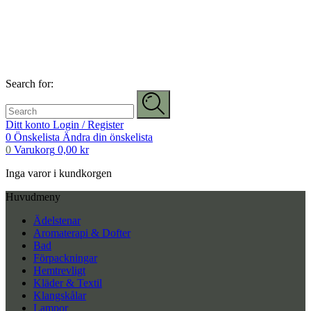
Search for:
Ditt konto
Login / Register
0
Önskelista
Ändra din önskelista
0
Varukorg
0,00
kr
Inga varor i kundkorgen
Huvudmeny
Ädelstenar
Aromaterapi & Dofter
Bad
Förpackningar
Hemtrevligt
Kläder & Textil
Klangskålar
Lampor