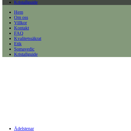
Kristallguide
Hem
Om oss
Villkor
Kontakt
FAQ
Kvalitetssäkrat
Etik
Somavedic
Kristallguide
Ädelstenar