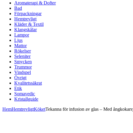
Aromaterapi & Dofter
Bad
Förpackningar
Hemtrevligt
Kläder & Textil
Klangskålar
Lampor
Ljus
Mattor
Rökelser
Seleniter
Smycken
Trummor
Vindspel
Övrigt
Kvalitetssäkrat
Etik
Somavedic
Kristallguide
Hem
Hemtrevligt
Köket
Tekanna för infusion av glas – Med ångkokar