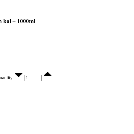
m kol – 1000ml
uantity