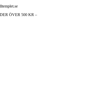
lltemplet.se
RDER ÖVER 500 KR –