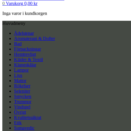
0
Varukorg
0,00
kr
Inga varor i kundkorgen
Huvudmeny
Ädelstenar
Aromaterapi & Dofter
Bad
Förpackningar
Hemtrevligt
Kläder & Textil
Klangskålar
Lampor
Ljus
Mattor
Rökelser
Seleniter
Smycken
Trummor
Vindspel
Övrigt
Kvalitetssäkrat
Etik
Somavedic